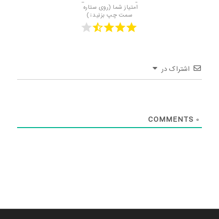
امتیاز شما (روی ستاره 
سمت چپ بزنید↓)
اشتراک در
COMMENTS
0