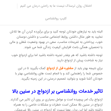
بودن نیاز به فرد دیگری ندارد.
اختلال روان ترسناک نیست ما به راحتی درمان می کنیم
البته بودن در کنار یک همسر و شریک زندگی خوب باعث افزایش شادی و
خوشبختی شما می شود، در زندگی آرامش بیشتری خواهید داشت و
کلیپ روانشناسی
خوشحال بودن با شریک زندگی احساس لذت بخشی را در شما ایجاد می
کند.
البته باید به نیازهای خودتان توجه کنید و برای برآورده کردن آن ها تلاش
نمایید به طور مثال داشتن روابط اجتماعی مناسب و داشتن دوستان
خوب، پرداختن به تفریحات مناسب، سعی در بهبود وضعیت شغلی و مالی
یا تحصیلی همگی باعث افزایش کیفیت زندگی شما می شوند.
توجه داشته باشید که هر چقدر تجربه داشته باشید اما برای ازدواج خوب
نیاز به شناخت پیش از ازدواج دارید.
برای نتیجه بهتر باید از
مشاوره قبل از ازدواج
کمک بگیرید تا در این
خصوص شما را راهنمایی کند و با انجام تست های روانشناسی بهتر با
خودتان آشنا شوید و بتوانید تصمیم درستی در این زمینه بگیرید.
تاثیر خدمات روانشناسی بر ازدواج در سنین بالا
ازدواج یک امر پیچیده است و عوامل بسیاری بر روی آن تاثیر می گذارند.
ازدواج در سنین بالا ممکن است خطرات و مشکلات خاصی را به همراه
داشته باشد اما این بدان معنا نیست که ازدواج در سنین بالا غیرممکن