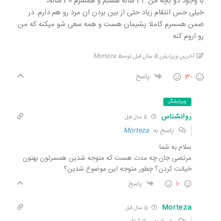
با وجود دو بچه من 34 ساله هستم و همسرم 30 ساله،
خیلی حس انتقام زیاد حتی از بین بردن ان مرد رو هم دارم. در
ضمن همسرم کاملا پشیمان هست و همه سعی شو میکنه که من
رو اروم کنه
آخرین ویرایش 5 سال قبل توسط Morteza
-3
پاسخ
ویرایشگر
روانشناس
5 سال قبل
پاسخ به
Morteza
سلام به شما
مرتضی جان چه مدت هست که متوجه شدین همسرتون بهتون
خیانت کردن؟ چطور متوجه این موضوع شدین؟
-1
پاسخ
Morteza
5 سال قبل