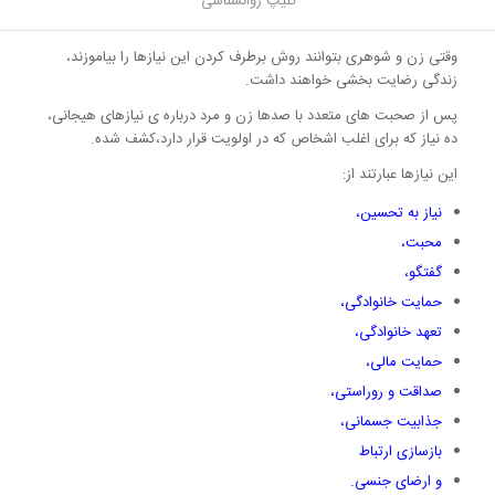
کلیپ روانشناسی
بخش ترین احساسات در ما می شوند.
وقتی زن و شوهری بتوانند روش برطرف کردن این نیازها را بیاموزند،
زندگی رضایت بخشی خواهند داشت.
پس از صحبت های متعدد با صدها زن و مرد درباره ی نیازهای هیجانی،
ده نیاز که برای اغلب اشخاص که در اولویت قرار دارد،کشف شده.
این نیازها عبارتند از:
نیاز به تحسین،
محبت،
گفتگو،
حمایت خانوادگی،
تعهد خانوادگی،
حمایت مالی،
صداقت و روراستی،
جذابیت جسمانی،
بازسازی ارتباط
و ارضای جنسی.