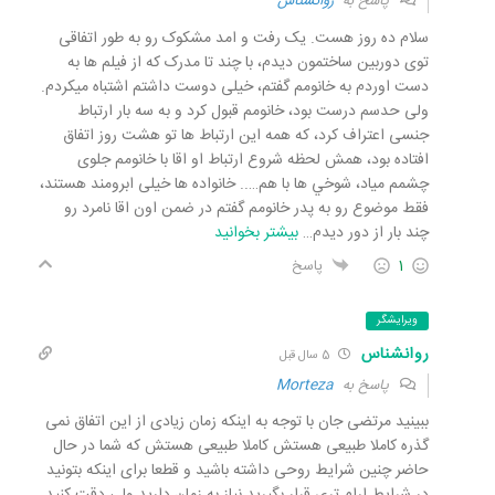
پاسخ به
روانشناس
سلام ده روز هست. یک رفت و امد مشکوک رو به طور اتفاقی
توی دوربین ساختمون دیدم، با چند تا مدرک که از فیلم ها به
دست اوردم به خانومم گفتم، خیلی دوست داشتم اشتباه میکردم.
ولی حدسم درست بود، خانومم قبول کرد و به سه بار ارتباط
جنسی اعتراف کرد، که همه این ارتباط ها تو هشت روز اتفاق
افتاده بود، همش لحظه شروع ارتباط او اقا با خانومم جلوی
چشمم میاد، شوخي ها با هم….. خانواده ها خیلی ابرومند هستند،
فقط موضوع رو به پدر خانومم گفتم در ضمن اون اقا نامرد رو
چند بار از دور دیدم
…
بیشتر بخوانید
1
پاسخ
ویرایشگر
روانشناس
5 سال قبل
پاسخ به
Morteza
ببینید مرتضی جان با توجه به اینکه زمان زیادی از این اتفاق نمی
گذره کاملا طبیعی هستش کاملا طبیعی هستش که شما در حال
حاضر چنین شرایط روحی داشته باشید و قطعا برای اینکه بتونید