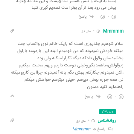
بسته به اینکه واکنش همسر شما چیست و این مکالمه چگونه
پیش می رود بعد از آن بهتر است تصمیم گیری کنید.
0
پاسخ
Mmmmm
4 سال قبل
سلام شوهرم چندروزی است که بایک خانم توی واتساپ چت
میکنه خودش نمیدونه که من فهمیدم البته این باردومه باراول
بخشیدمش وقول دادکه دیگه تکرارنمیکنه ولی زده
زیرقولش،ماهمدیگرروخیلی دوست داریم وبهم محبت میکنیم
،الان نمیدونم چکارکنم بهش بگم یانه؟نمیدونم چرااین کاررومیکنه
نن همه جوره بهش میرسم .خیلی میترسم خواهش میکنم
راهنمایم کنید.ممنون
0
پاسخ
ویرایشگر
روانشناس
4 سال قبل
پاسخ به
Mmmmm