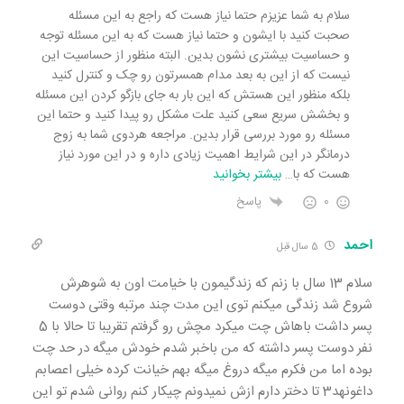
سلام به شما عزیزم حتما نیاز هست که راجع به این مسئله
صحبت کنید با ایشون و حتما نیاز هست که به این مسئله توجه
و حساسیت بیشتری نشون بدین. البته منظور از حساسیت این
نیست که از این به بعد مدام همسرتون رو چک و کنترل کنید
بلکه منظور این هستش که این بار به جای بازگو کردن این مسئله
و بخشش سریع سعی کنید علت مشکل رو پیدا کنید و حتما این
مسئله رو مورد بررسی قرار بدین. مراجعه هردوی شما به زوج
درمانگر در این شرایط اهمیت زیادی داره و در این مورد نیاز
هست که با
…
بیشتر بخوانید
0
پاسخ
احمد
5 سال قبل
سلام 13 سال با زنم که زندگیمون با خیامت اون به شوهرش
شروع شد زندگی میکنم توی این مدت چند مرتبه وقتی دوست
پسر داشت باهاش چت میکرد مچش رو گرفتم تقریبا تا حالا با 5
نفر دوست پسر داشته که من باخبر شدم خودش میگه در حد چت
بوده اما من فکرم میگه دروغ میگه بهم خیانت کرده خیلی اعصابم
داغونهد3 تا دختر دارم ازش نمیدونم چیکار کنم روانی شدم تو این