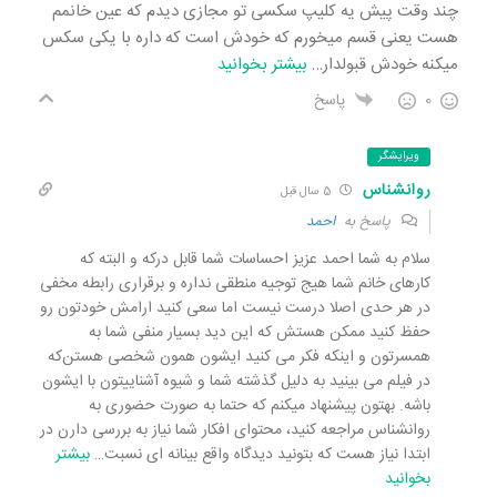
چند وقت پیش یه کلیپ سکسی تو مجازی دیدم که عین خانمم
هست یعنی قسم میخورم که خودش است که داره با یکی سکس
میکنه خودش قبولدار
…
بیشتر بخوانید
0
پاسخ
ویرایشگر
روانشناس
5 سال قبل
پاسخ به
احمد
سلام به شما احمد عزیز احساسات شما قابل درکه و البته که
کارهای خانم شما هیج توجیه منطقی نداره و برقراری رابطه مخفی
در هر حدی اصلا درست نیست اما سعی کنید ارامش خودتون رو
حفظ کنید ممکن هستش که این دید بسیار منفی شما به
همسرتون و اینکه فکر می کنید ایشون همون شخصی هستن‌که
در فیلم می بینید به دلیل گذشته شما و شیوه آشناییتون با ایشون
باشه. بهتون پیشنهاد میکنم که حتما به صورت حضوری به
روانشناس مراجعه کنید، محتوای افکار شما نیاز به بررسی دارن در
ابتدا نیاز هست که بتونید دیدگاه واقع بینانه ای نسبت
…
بیشتر
بخوانید