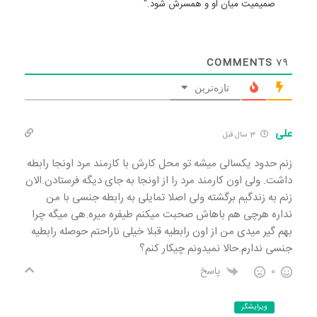
صمیمیت میان او و همسرش شود."
COMMENTS
79
تازه‌ترین
علی
3 سال قبل
زنم حدود یکسالی میشه تو محل کارش با کارمند مرد اونجا رابطه
داشت. ولی اون کارمند مرد را از اونجا به جای دیگه فرستادن.الان
زنم به زندگیم برگشته ولی اصلا تمایلی به رابطه جنسی با من
نداره هرچی هم باهاش صحبت میکنم طیفره میره.هی میگه چرا
بهم گیر میدی من از اون رابطیه قبلا خیلی ناراحتم حوصله رابطیه
جنسی ندارم.حالا نمیدونم چیکار کنم؟
0
پاسخ
ویرایشگر