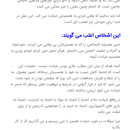
نمی کند، به او اعتماد کامل دارم» یا «او دارای باورهای مذهبی اخلاقی
خاصی است که انجام چنین عملی را غیر ممکن می کند»
اما باید بدانیم که وقتی فردی به همسرش خیانت می کند، این عمل در
ابتدا برای خودش نیز تعجب آور است.
این اشخاص اغلب می گویند:
«من همیشه اشخاصی را که به همسرشان بی وفایی می کردند، خودخواه
و گمراه و ضعیف النفس می دانستم. هرگز تصور نمی کردم خودم روزی به
همسرم خیانت کنم».
البته هدف از بیان این مطلب عادی بودن خیانت نیست. حقیقت این
است که اعتماد کامل نسبت به خود یا همسرمان برخلاف تصور معمول، ما
را از خطا و لغزش محافظت نمی کند چرا که مطمئن بودن از خود باعث
می شود که فرد از قرار گرفتن در شرایط و موقعیت های پرخطر که منجر به
خیانت می شود ترسی نداشته باشد.
در واقع خیانت مانند اعتیاد ( اعتیاد به مواد یا اعتیاد به اینترنت، اعتیاد به
بازی های کامپیوتری، اعتیاد به خرید و…) موضوعی تدریجی و از روی
غفلت می باشد.
چرا سوالات در مورد خیانت همسر را نمی پرسیم و می گذاریم کار از کار
بگذرد.