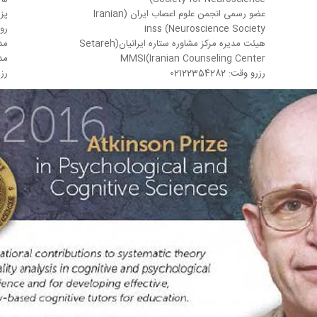
عضو رسمی انجمن علوم اعصاب ایران (Iranian
پز
Neuroscience Society) inss
روا
هیئت مدیره مرکز مشاوره ستاره ایرانیان(Setareh
مد
Iranian Counseling Center)MMSI
مد
رزرو وقت: 02122354282
رزرو وقت