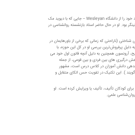
آرونسون در سال 1932 در حومه بوستون چلسی به دنیا آمد. او مدرک لیسانس خود را در سال 1954 از دانشگاه براندیس و مدرک کارشناسی ارشد خود را از دانشگاه Wesleyan – جایی که با دیوید مک
، جایی که مشاور پایان نامه او لئون فستینگر بود. او در حال حاضر استاد بازنشسته روانشناسی در
شناختی (ناراحتی که زمانی که برخی از باورهایمان در
 دلیل پرفروش‌ترین بررسی او در کل این حوزه، با
 دارد. توضیح، آرونسون همچنین به دلیل آنچه قانون اول خود می
ش درگیری های بین فردی و بین قومی، از جمله
اندهی دانش آموزان در کلاس درس است، مشهور
ویند ). این تکنیک در تقویت حس اتکای متقابل و
رای کودکان تألیف، تألیف یا ویرایش کرده است. او
روان‌شناسی علمی.