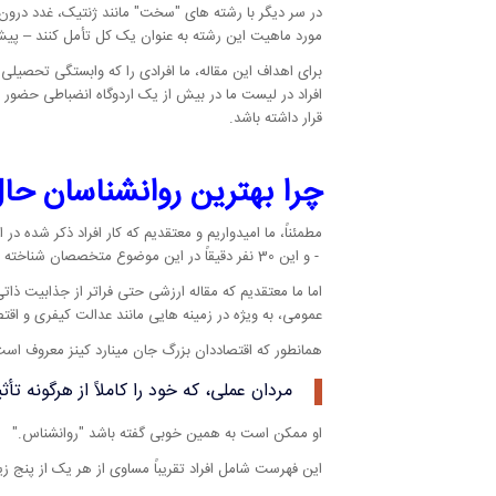
در سر دیگر با رشته های
سخت
مانند ژنتیک، غدد درون 
مورد ماهیت این رشته به عنوان یک کل تأمل کنند – پی
برای اهداف این مقاله، ما افرادی را که وابستگی تحصیلی ا
افراد در لیست ما در بیش از یک اردوگاه انضباطی حضور 
قرار داشته باشد.
چرا بهترین روانشناسان ح
مطمئناً، ما امیدواریم و معتقدیم که کار افراد ذکر شده د
- و این 30 نفر دقیقاً در این موضوع متخصصان شناخته شده هستند.
اما ما معتقدیم که مقاله ارزشی حتی فراتر از جذابیت ذات
عمومی، به ویژه در زمینه هایی مانند عدالت کیفری و اق
همانطور که اقتصاددان بزرگ جان مینارد کینز معروف است
مردان عملی، که خود را کاملاً از هرگونه ت
او ممکن است به همین خوبی گفته باشد
روانشناس.
این فهرست شامل افراد تقریباً مساوی از هر یک از پنج ز