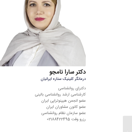
دکتر سارا نامجو
درمانگر کلینیک ستاره ایرانیان
دکترای روانشناسی
کارشناسی ارشد روانشناسی بالینی
عضو انجمن هیپنوتراپی ایران
عضو کانون مشاوران ایران
عضو سازمان نظام روانشناسی
رزرو وقت 02188422495
چرا همسرم نصیحت
میکند؟ | روانشناسی همسر