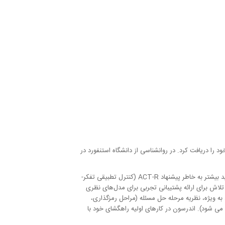
یسانس خود را در سال 1968 از دانشگاه بریتیش کلمبیا و دکترای خود را دریافت کرد. در روانشناسی از دانشگاه استنفورد در
او شاید بیشتر به خاطر پیشنهاد ACT-R (کنترل تطبیقی تفکر-
رد ساختارهای محاسباتی فرضی زیربنای هوش عمومی انسان شناخته شده است. اندرسون همچنین با استفاده از فناوری fMRI، در تلاش برای ارائه پشتیبانی تجربی برای مدل‌های نظری
به ویژه، نظریه مرحله حل مسئله (مراحل رمزگذاری،
 و نظریه تجزیه یادگیری (تجزیه یک مسئله). به اجزای با قابلیت مدیریت بیشتر، همچنین به عنوان chunking شناخته می شود). اندرسون در کارهای اولیه راهگشای خود با