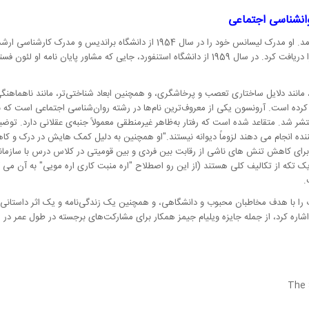
وانشناسی اجتماعی
کللند کار می کرد – در سال 1956 گرفت. او دکترای خود را دریافت کرد. در سال 1959 از دانشگاه استنفورد
مانند دلایل ساختاری تعصب و پرخاشگری، و همچنین ابعاد شناختی‌تر، مانند ناهماهنگی 
کرده است. آرونسون یکی از معروف‌ترین نام‌ها در رشته روان‌شناسی اجتماعی است که به
لین بار در سال 1972 منتشر شد. متقاعد شده است که رفتار به‌ظاهر غیرمنطقی معمولاً جنبه‌ی عقلانی
نده انجام می دهند لزوماً دیوانه نیستند.
او همچنین به دلیل کمک هایش در درک و کاه
رای کاهش تنش های ناشی از رقابت بین فردی و بین قومیتی در کلاس درس با سازم
ک تکه از تکالیف کلی هستند (از این رو اصطلاح
اره منبت کاری اره مویی
به آن می گ
.
ا با هدف مخاطبان محبوب و دانشگاهی، و همچنین یک زندگی‌نامه و یک اثر داستانی ب
اشاره کرد، از جمله جایزه ویلیام جیمز همکار برای مشارکت‌های برجسته در طول عمر در 
The 