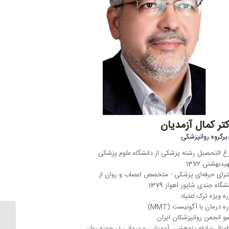
تر کمال آزمدیان
یرگروه روانپزشکی
رغ التحصیل رشته پزشکی از دانشگاه علوم پزشکی
دبهشتی 1372
ترای حرفه‌ای پزشکی - متخصص اعصاب و روان از
شگاه جندی شاپور اهواز 1379
ه ویژه ترک اعتیاد
ه درمان با آگونیست (MMT)
و انجمن روانپزشکان ایران
ترس از 
25سال سابقه پژوهشی، آموزشی و درمانی در حوزه روان