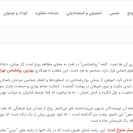
واج
جنسی
تحصیلی و استعدادیابی
خدمات مشاوره
کودک و نوجوان
ری آن ها است. کلمه
روانشناسی
در لغت به معنای مطالعه روح است (از یونانی: ψῡ́χω یا
لوم انسانی قرار دارد، منحصر به فرد است. این مطلب با همکاری
بهترین روانشناس تهرا
اذعان کرد، انبوهی از بینش روان‌شناختی در اسطوره‌ها و اشعار حماسی مردمان باستان 
بی لیدی مکبث و غرور شیطان در
بهشت گمشده
؛ کسالت مادام بواری و حسادت چارلز سوا
اهیت و علل انگیزه و کنش انسان – به ما بیاموزد که قبلاً توسط شاعران به مراتب بهتر
ه آن نویسندگان بدیهی می‌پنداشتند باور می‌کنیم. روح از میدان نبرد فرهنگی که علم 
ذهن
می نامیم، پشت سر گذاشته است – که خود چیزی بیش از یک اراده است که روی
اف یک قبرستان مانده است.
سیار متنوع است.
این رشته شامل طیفی است که در یک انتها با رشته های
نرمی
مانند