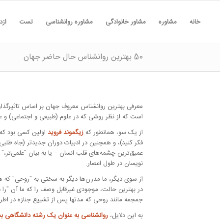
خانه
مشاوره
مشاور خانوادگی
مشاوره روانشناسی
تست
ازد
50 بهترین روانشناس حال حاضر جهان
معرفی بهترین روانشناس معروف جهان بر اساس تاثیرگذا
است که از نظر روشی که در علوم (طبیعی و اجتماعی) و ع
از یک سو، همانطور که
زیگموند فروید
اولین کسی بود که 
فکر کنید)، و همچنین در ادبیات دوران جدیدتر (جاه طل
عمیق‌ترین چشمه‌های قلب انسان – یا به بیان
علمی‌تر،
م
نویسان در طول اعصار.
از سوی دیگر، ما مدرن‌ها دیگر به سختی به
روحی
که هم
در بهترین حالت، موجودی غیرقابل وصف را که ما آن
را 
جمجمه مانند روحی که مدتها پس از تشییع جنازه در اطر
به این دلایل،
روانشناسی به عنوان یک رشته دانشگاهی ب