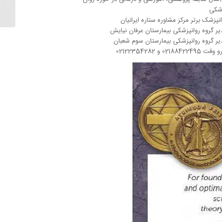
راه حل 
شکی
نپزشک برتر مرکز مشاوره ستاره ایرانیان
یر گروه روانپزشکی بیمارستان عرفان نیایش
یر گروه روانپزشکی بیمارستان سوم شعبان
 02188422495 و 02122354282