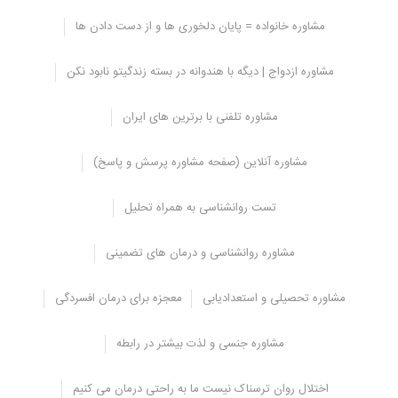
مشاوره خانواده = پایان دلخوری ها و از دست دادن ها
کلام آخر تعیین حد و مرز
مشاوره ازدواج | دیگه با هندوانه در بسته زندگیتو نابود نکن
اگر پیش از شروع زندگی مشترک با شریک عاطفی خود حد و مرزی تعیین
کنید می توانید از بروز بسیاری از سو تفاهمات و اختلاقات جلوگیری کنید.
مشاوره تلفنی با برترین های ایران
نباید غیر منطقی عمل کنید و همه ی انتظارات شما باید کاملا منطقی و به
حق باشد.‌ اگر نمی توانید منصفانه
برای رابطه ی عاطفی خود حد و مرزی
مشاوره آنلاین (صفحه مشاوره پرسش و پاسخ)
تعیین‌کنید
بهتر است از یک مشاور خانواده مشورت بگیرید.
نویسنده:
مرکز مشاوره مشاورانه
تست روانشناسی به همراه تحلیل
منبع:
How to Set Healthy Boundaries in Your Relationship
مشاوره روانشناسی و درمان های تضمینی
مشاوره تحصیلی و استعدادیابی
معجزه برای درمان افسردگی
مشاوره جنسی و لذت بیشتر در رابطه
اختلال روان ترسناک نیست ما به راحتی درمان می کنیم