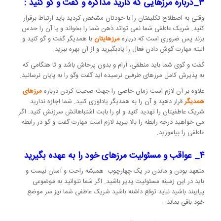
۳_درباره مرزهایی که دارید مذاکره و گفت و گو کنید :
وقتی به اصطلاح تکلیفتان را با خودتان مشخص کردید باید ارتباط برقرار
کنید. شریک عاطفی شما نمی تواتد ذهن شما را بخواند و یا آن را حدس
بزند پس ضروری است که درباره
مرزهایتان
با همدیگر گفت و گو کنید و
البته مهارت گوش دادن فعال را یادبگیرید و از آن بهره ببرید.
گفت و گوی شما باید منطقی، آرام و بدون پرخاش باشد و تا هنگامی که
به پذیرش کامل مرزهای طرفین نرسیده اید گفت و‌گو را به پایان نرسانید.
علاوه بر آن لازم است زمان خاصی را جهت صحبت کردن درباره
مرزهای
همدیگر
قرار دهید و آن را به همدیگر یاداوری کنید.‌ شما اجازه ندارید
شریک عاطفیتان را تهدید کنید و او را بابت اشتباهاتش سرزنش کنید. اگر
می خواهید درجه رابطه را بالا ببرید لازم است مهارت گفت و گو در رابطه
عاطفی را بیاموزید.
۴_ عواقب و مسئولیت مرزهای خود را به عهده بگیرید
متعهد بودن و ماندن در یک چهارچوب همیشه راحت و آسان نیست و
باید در این زمینه مسئولیت پذیر باشید. اگر شما نتوانید به موضوعی
پیایبند باشید نباید توقع داشنه باشید شریک عاطفی شما نیز سر موضع
خود باقی بماند.