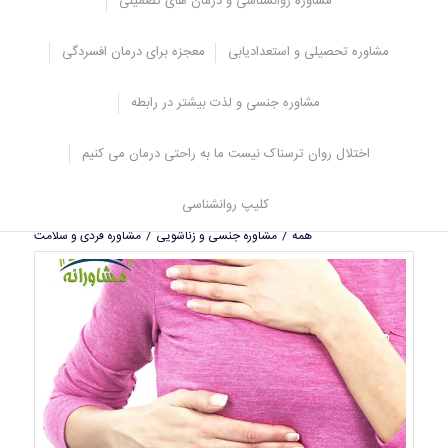
مشاوره روانشناسی و درمان های تضمینی
مشاوره افسردگی چیست؟ احساس افسردگی می کنید؟
مشاوره تحصیلی و استعدادیابی
معجزه برای درمان افسردگی
ژانویه 6, 2025
اختلال استرس پس از سانحه (PTSD) علائم و تمامی
مشاوره جنسی و لذت بیشتر در رابطه
روشهای درمانی
دسامبر 25, 2024
اختلال روان ترسناک نیست ما به راحتی درمان می کنیم
بدبینی و شکاکیت تا اختلالات روانی
کلیپ روانشناسی
همه
/
مشاوره جنسی و زناشویی
/
مشاوره فردی و سلامت