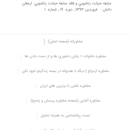
سابقه خيانت زناشويي و فاقد سابقه خيانت زناشويي. ارمغان
دانش : فروردين 1393 , دوره 19 , شماره 1
مشاورانه (صفحه اصلی)
مشاوره خانواده = پایان دلخوری ها و از دست دادن ها
مشاوره ازدواج | دیگه با هندوانه در بسته زندگیتو نابود نکن
مشاوره تلفنی با برترین های ایران
مشاوره آنلاین (صفحه مشاوره پرسش و پاسخ)
تست روانشناسی به همراه تحلیل
فوریه 12, 2025