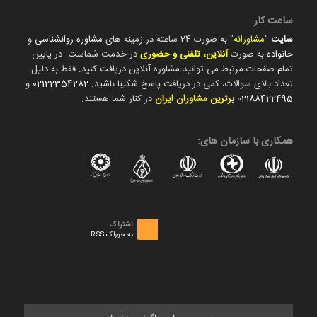
ساعت کار
سایت
"
مشاورانه
" به صورت 24 ساعته در زمینه های
مشاوره روانشناسی
و
خانواده
به صورت
آنلاین، تلفنی و حضوری
در خدمت شماست. در پایین
تمام صفحات مرتبط می توانید مشاوره آنلاین دریافت کنید. فقط به دلیل
تعداد بالای سوالات، کمی در دریافت پاسخ شکیبا باشید.
02122354282
و
02188422495
ب
رترین مشاوران ایران
در کنار شما هستند.
همکاری با سازمان های:
اشتراک
به خوراک RSS