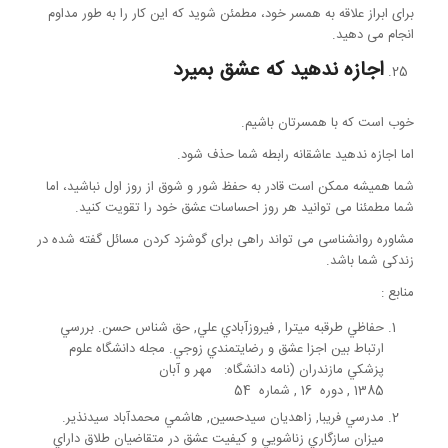
برای ابراز علاقه به همسر خود، مطمئن شوید که این کار را به طور مداوم
انجام می دهید.
اجازه ندهید که عشق بمیرد
خوب است که با همسرتان باشیم.
اما اجازه ندهید عاشقانه رابطه شما حذف شود.
شما همیشه ممکن است قادر به حفظ شور و شوق از روز اول نباشید، اما
شما مطمئنا می توانید هر روز احساسات عشق خود را تقویت کنید.
مشاوره روانشناسی می تواند راهی برای گوشزد کردن مسائل گفته شده در
زندکی شما باشد.
منابع :
حفاظي طرقبه ميترا , فيروزآبادي علي, حق شناس حسن. بررسي
ارتباط بين اجزا عشق و رضايتمندي زوجي. مجله دانشگاه علوم
پزشكي مازندران (نامه دانشگاه: مهر و آبان
1385 , دوره 16 , شماره 54
مدرسي فريبا, زاهديان سيدحسين, هاشمي محمدآباد سيدنذير.
ميزان سازگاري زناشويي و کيفيت عشق در متقاضيان طلاق داراي