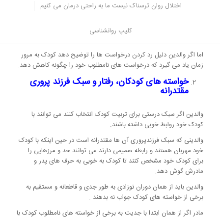
اختلال روان ترسناک نیست ما به راحتی درمان می کنیم
اگر والدین با کودک خود صحبت نکنند و بدون توضیح و آموزش با
خواسته او مخالفت کنند کودک لجباز و پرخاشگر خواهد شد و لجبازی و
پرخاشگری او بیشتر می شودو رابطه بین والدین و کودک از بین می رود و
کلیپ روانشناسی
روابط خدشه دار و اختلافاتی به وجود می آید.
اما اگر والدین دلیل رد کردن درخواست ها را توضیح دهد کودک به مرور
زمان یاد می گیرد که درخواست های نامطلوب خود را چگونه کاهش دهد.
خواسته های کودکان، رفتار و سبک فرزند پروری
مقتدرانه
والدین اگر سبک درستی برای تربیت کودک انتخاب کنند می توانند با
کودک خود روابط خوبی داشته باشند.
والدینی که سبک فرزندپروری آن ها مقتدرانه است در حین اینکه با کودک
خود مهربان هستند و رابطه صمیمی دارند می توانند حد و مرزهایی را
برای کودک خود مشخص کنند تا کودک به خوبی به حرف های پدر و
مادرش گوش دهد.
والدین باید از همان دوران نوزادی به طور جدی و قاطعانه و مستقیم به
برخی از خواسته های کودک جواب نه بدهند .
مادر اگر از همان ابتدا با جدیت به برخی از خواسته های نامطلوب کودک با