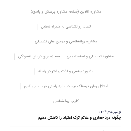
تری داشته باشد اما امروزه به خاطر دغدغه های زندگی و کمبود زمان
بسیاری از افراد امکان حضور در جلسات حضوری مشاوره را ندارند و یا در
مشاوره آنلاین (صفحه مشاوره پرسش و پاسخ)
جلسات حضوری معذب می باشند و به راحتی نمی توانند مشکلشان را
مطرح نمایند در این صورت می تواند از امکانات تلفنی و اینترنتی مشاوره
تست روانشناسی به همراه تحلیل
استفاده کنند تا در وقت و هزینه آن ها صرفه جویی شود.
منبع:
مرکز مشاوره مشاورانه
مشاوره روانشناسی و درمان های تضمینی
مشاوره تحصیلی و استعدادیابی
معجزه برای درمان افسردگی
مشاوره جنسی و لذت بیشتر در رابطه
اختلال روان ترسناک نیست ما به راحتی درمان می کنیم
کلیپ روانشناسی
نوامبر 25, 2024
چگونه درد خماری و علائم ترک اعتیاد را کاهش دهیم