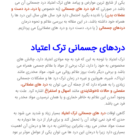
یکی از شایع ترین عوارض و پیامد های ترک اعتیاد درد جسمانی آن می
باشد در صورتی که
فرد درد های جسمانی
(به خصوص
پا درد، درد دست و
عضلات بدن
) را نادیده بگیرد احتمال دارد فرد سال های سال این درد ها را
همراه خود داشته باشد، در این مقاله به بررسی علائم و نحوه درمان
دردهای جسمانی
( پا درد، دست درد و درد های عضلانی) می پردازیم.
دردهای جسمانی ترک اعتیاد
ترک اعتیاد با توجه به این که فرد به چه موادی اعتیاد دارد، چالش های
مخصوص به خود را دارد، ترک برخی از مواد با علائم جسمی همراه می
باشد و برخی دیگر باعث بروز علائم روانی می شود، مواد مخدری مانند
تریاک، شیره، هروئین و غیره در زمان ترک درد ها و مشکلات جسمانی
زیادی را به همراه دارد که از جمله آن می توان به
درد های عضلانی،
مفصلی و حالات ناخوشایندی
مانند
اسهال و استفراغ
اشاره کرد. علت به
وجود آمدن این علائم به خاطر خماری و یا همان نرسیدن مواد مخدر به
فرد می باشد.
گاهی اوقات
درد های جسمانی ترک اعتیاد
بسیار زیاد و شدید می شود به
حدی که فرد نمی تواند آن را تحمل کند و برای فرار از درد ها دوباره به
سمت مواد مخدر می رود، بنابراین پرداختن به درد ها و درمان آن اهمیت
بسیاری دارد زیرا با درمان این درد ها می توان یکی از عوامل موثر بر عود