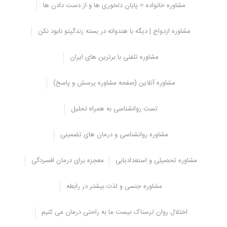
مشاوره خانواده = پایان دلخوری ها و از دست دادن ها
ناهنجاری های فیزیکی آلت تناسلی
مشاوره ازدواج | دیگه با هندوانه در بسته زندگیتو نابود نکن
محققان اورولوژی در مطالعه‌ای که در مورد
اندازه آلت تناسلی
انجام دادند
متوجه شده اند میانگین طول آلت تناسلی 5.16 اینچ (13.12 سانتی متر) و
مشاوره تلفنی با برترین های ایران
متوسط ​​دور آلت تناسلی 4.59 اینچ (11.66 سانتی متر) می باشد.
به طور کلی، اندازه آلت تناسلی بسیار متفاوت است و می تواند بزرگتر یا
مشاوره آنلاین (صفحه مشاوره پرسش و پاسخ)
کوچکتر باشد. اندازه آن بستگی به ژنتیک و میزان قرار گرفتن مادر در
معرض مواد شیمیایی یا آلاینده ها در دوران بارداری دارد.
تست روانشناسی به همراه تحلیل
عفونت و سلولیت
التهاب و عفونت
مشاوره روانشناسی و درمان های تضمینی
اسمگما (اسمگما مجموعه ای از سلول های پوسته پوسته شده و چربی
است که بین آلت تناسلی و پوست ختنه گاه جمع می شود)
مشاوره تحصیلی و استعدادیابی
معجزه برای درمان افسردگی
فیموزیس
پارافیموز
مشاوره جنسی و لذت بیشتر در رابطه
پریاپیسم (پریاپیسم یک نعوظ طولانی مدت آلت تناسلی است که بیش
از 4 ساعت طول می کشد و یک بیماری نادر است)
اختلال روان ترسناک نیست ما به راحتی درمان می کنیم