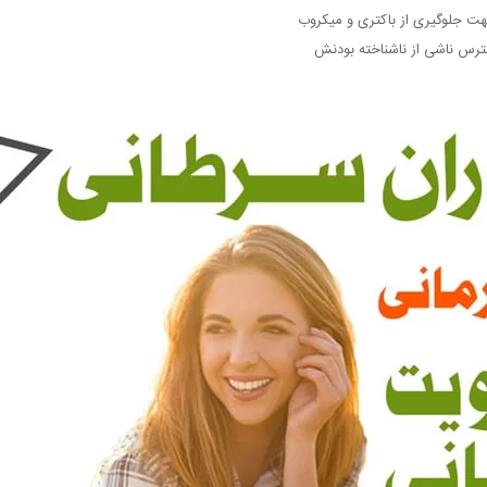
 جلوگیری از باکتری و میکروب
سترس ناشی از ناشناخته بودنش