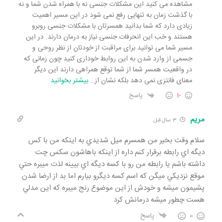
مشاهده می کنید این مشکلات جنسی نه با همراه شدن شما و نه
با گذشت زمان به تنهایی رفع نمی شود در این مسیر اهمیت
زیادی دارد که شما بدانید همسرتان با مشکلات جنسی روبرو
هستند و خب این انحرفات جنسی نیاز به درمان دارند. در این
مسیر شما می توانید برای مراقبت از خودتان از نظر روحی و
جسمی از وارد شدن به این روابط خوداری کنید چون زمانی که
در واقعیت همسر شما از شما توقع همراهی دارند این دیگر
معنای فانتزی نمی دهد بلکه نشان از
…
بیشتر بخوانید
-1
پاسخ
مريم
3 سال قبل
سلام وقت بخير من همسرم ميل شديدي به اينكه من با كس
ديگه اي رابطه برقرار كنم داره از اينكه باهاشون سكس چت
داشته باشم يا رابطه من رو با كسه ديگه اي بيينه لذت ميبره حتي
موقع نزديكي ميگن كه اسم كسه ديگرو بيارم اما بد از ارضا شدن
پشيمون ميشه و خودش از اين موضوع رنج ميبره كه اين مدلي
هست چطور ميشه درمانش كرد
0
پاسخ