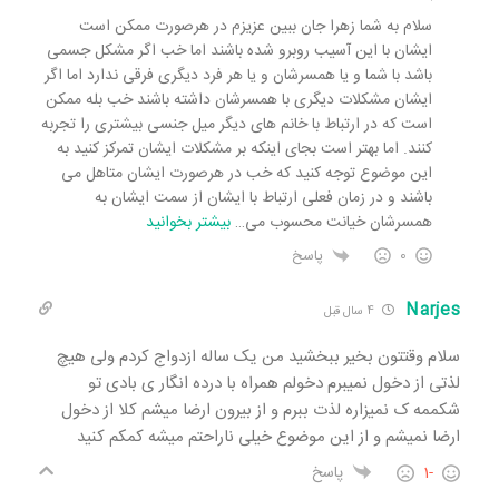
سلام به شما زهرا جان ببین عزیزم در هرصورت ممکن است
ایشان با این آسیب روبرو شده باشند اما خب اگر مشکل جسمی
باشد با شما و یا همسرشان و یا هر فرد دیگری فرقی ندارد اما اگر
ایشان مشکلات دیگری با همسرشان داشته باشند خب بله ممکن
است که در ارتباط با خانم های دیگر میل جنسی بیشتری را تجربه
کنند. اما بهتر است بجای اینکه بر مشکلات ایشان تمرکز کنید به
این موضوع توجه کنید که خب در هرصورت ایشان متاهل می
باشند و در زمان فعلی ارتباط با ایشان از سمت ایشان به
همسرشان خیانت محسوب می
…
بیشتر بخوانید
0
پاسخ
Narjes
4 سال قبل
سلام وقتتون بخیر ببخشید من یک ساله ازدواج کردم ولی هیچ
لذتی از دخول نمیبرم دخولم همراه با درده انگار ی بادی تو
شکممه ک نمیزاره لذت ببرم و از بیرون ارضا میشم کلا از دخول
ارضا نمیشم و از این موضوع خیلی ناراحتم میشه کمکم کنید
-1
پاسخ