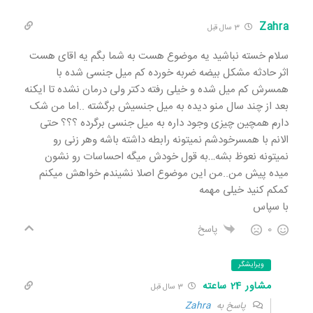
Zahra
3 سال قبل
سلام خسته نباشید یه موضوع هست به شما بگم یه اقای هست
اثر حادثه مشکل بیضه ضربه خورده کم میل جنسی شده با
همسرش کم میل شده و خیلی رفته دکتر ولی درمان نشده تا ایکنه
بعد از چند سال منو دیده به میل جنسیش برگشته ..اما من شک
دارم همچین چیزی وجود داره به میل جنسی برگرده ؟؟؟ حتی
الانم با همسرخودشم نمیتونه رابطه داشته باشه وهر زنی رو
نمیتونه نعوظ بشه…به قول خودش میگه احساسات رو نشون
میده پیش من..من این موضوع اصلا نشیندم خواهش میکنم
کمکم کنید خیلی مهمه
با سپاس
0
پاسخ
ویرایشگر
مشاور 24 ساعته
3 سال قبل
پاسخ به
Zahra