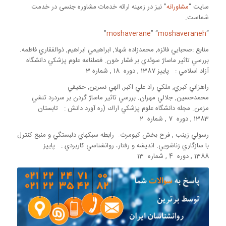
سایت “
مشاورانه
” نیز در زمینه ارائه خدمات مشاوره جنسی در خدمت
شماست.
”
moshaverane
” “
moshaveraneh
“
منابع :صحبايي فائزه, محمدزاده شهلا, ابراهيمي ابراهيم, ذوالفقاري فاطمه.
بررسي تاثير ماساژ سوئدي بر فشار خون. فصلنامه علوم پزشكي دانشگاه
آزاد اسلامي : پاييز 1387 , دوره 18 , شماره 3
راهزاني كبري, ملكي راد علي اكبر, الهي نسرين, حقيقي
محمدحسين, جلالي مهران. بررسي تاثير ماساژ گردن بر سردرد تنشي
مزمن. مجله دانشگاه علوم پزشكي اراك (ره‌ آورد دانش : تابستان
1383 , دوره 7 , شماره 2
رسولي زينب , فرح بخش كيومرث. رابطه سبکهاي دلبستگي و منبع کنترل
با سازگاري زناشويي. انديشه و رفتار، روانشناسي كاربردي : پاييز
1388 , دوره 4 , شماره 13