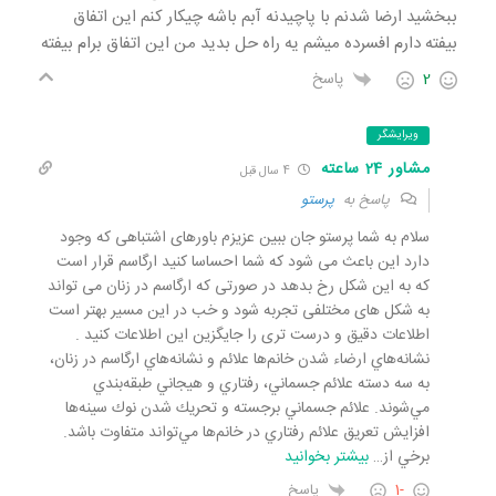
ببخشید ارضا شدنم با پاچیدنه آبم باشه چیکار کنم این اتفاق
بیفته دارم افسرده میشم یه راه حل بدید من این اتفاق برام بیفته
2
پاسخ
ویرایشگر
مشاور 24 ساعته
4 سال قبل
پاسخ به
پرستو
سلام به شما پرستو جان ببین عزیزم باورهای اشتباهی که وجود
دارد این باعث می شود که شما احساسا کنید ارگاسم قرار است
که به این شکل رخ بدهد در صورتی که ارگاسم در زنان می تواند
به شکل های مختلفی تجربه شود و خب در این مسیر بهتر است
اطلاعات دقیق و درست تری را جایگزین این اطلاعات کنید .
نشانه‌هاي ارضاء شدن خانم‌ها علائم و نشانه‌هاي ارگاسم در زنان،
به سه دسته علائم جسماني، رفتاري و هيجاني طبقه‌بندي
مي‌شوند. علائم جسماني برجسته و تحريك شدن نوك سينه‌ها
افزايش تعريق علائم رفتاري در خانم‌ها مي‌تواند متفاوت باشد.
برخي از
…
بیشتر بخوانید
-1
پاسخ