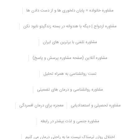
مشاوره خانواده = پایان دلخوری ها و از دست دادن ها
چه انتظاراتی باید از سکس تراپ داشته باشیم؟
مشاوره ازدواج | دیگه با هندوانه در بسته زندگیتو نابود نکن
با مراجعه به سکس تراپی، شما باید مطمئن شوید که نکات زیر را دارا
باشد:
مشاوره تلفنی با برترین های ایران
قادر به صحبت آزادانه با او بدون محدودیت موضوع و انتخاب باشید
اطلاعات ارائه شده شما به او محرمانه باقی خواهد ماند
مشاوره آنلاین (صفحه مشاوره پرسش و پاسخ)
با جستجو کلمه “تنظیم خانواده” و ورود به این سایت، شما می توانید
مواد مختلف آموزشی، رفتاری و سکس تراپی را ببینید.
تست روانشناسی به همراه تحلیل
سکس تراپر، شما را بدون تعصب و پیش داوری هدایت و پس از مرور
مشکل راهنمایی لازم را ارائه می کند.
مشاوره روانشناسی و درمان های تضمینی
این یک تغییر در دید است و اینکه در مورد شما قضاوت نکند.
در جلسات درمانگر هیچ رابطه و معاینه فیزیکی بین درمانگر و شخص
مشاوره تحصیلی و استعدادیابی
معجزه برای درمان افسردگی
ارجاع کننده وجود ندارد و فعالیت غیر جنسی در حضور درمانگر انتظار
می رود.
مشاوره جنسی و لذت بیشتر در رابطه
چه کسی نیاز به درمان جنسی دارد؟
اختلال روان ترسناک نیست ما به راحتی درمان می کنیم