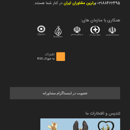
02188422495
ب
رترین مشاوران ایران
در کنار شما هستند.
همکاری با سازمان های:
اشتراک
به خوراک RSS
عضویت در اینستاگرام مشاورانه
تندیس و افتخارات ما