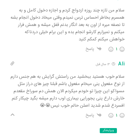
سلام من تازه چند روزه ازدواج کردم و اجازه دخول کامل و به
همسرم بخاطر احساس ترس نمیدم.وقتی میخاد دخول انجام بشه
تا نصفه میره از اون به بعد انگار بدنم قفل میشه و همش فرار
میکنم و نمیزارم کارشو انجام بده و این برام خیلی دردناکه
خواهش میکنم کمکم کنید
1
پاسخ
Ali
3 سال قبل
سلام خوب هستید ببخشید من راستش گرایش به هم جنس دارم
از نوع مفعول ینی میخام مفعول باشم قبلنا چیز های دراز مثل
مسواکو این چیزا تو خودم میکردم الان همش دم سوراخ مقعدم
خارش دارع ینی یجورایی بیماری اوب دارم میشه بگید چیکار کنم
افسردع شدم شدید اصلن حالم خوب نیس😭😭
1
پاسخ
ویرایشگر