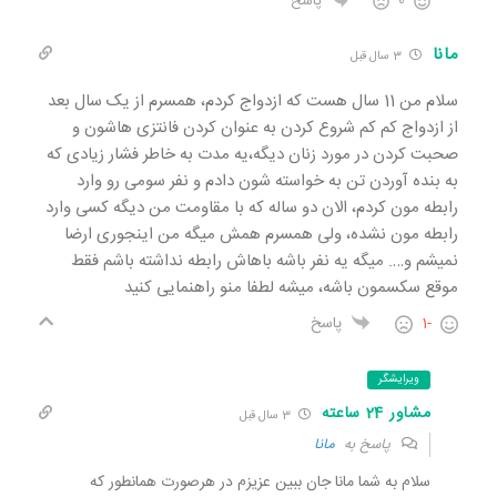
0
پاسخ
مانا
3 سال قبل
سلام من 11 سال هست که ازدواج کردم، همسرم از یک سال بعد
از ازدواج کم کم شروع کردن به عنوان کردن فانتزی هاشون و
صحبت کردن در مورد زنان دیگه،یه مدت به خاطر فشار زیادی که
به بنده آوردن تن به خواسته شون دادم و نفر سومی رو وارد
رابطه مون کردم، الان دو ساله که با مقاومت من دیگه کسی وارد
رابطه مون نشده، ولی همسرم همش میگه من اینجوری ارضا
نمیشم و…. میگه یه نفر باشه باهاش رابطه نداشته باشم فقط
موقع سکسمون باشه، میشه لطفا منو راهنمایی کنید
-1
پاسخ
ویرایشگر
مشاور 24 ساعته
3 سال قبل
پاسخ به
مانا
سلام به شما مانا جان ببین عزیزم در هرصورت همانطور که