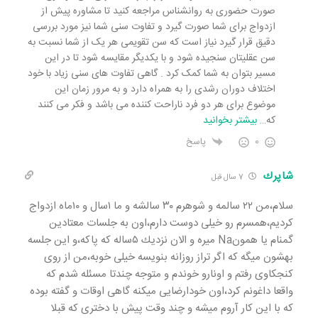
صورت حضوری به روانشناس مراجعه کنید تا مشاوره پیش از
ازدواج برای شما صورت گیرد و تفاوت سنی شما نیز مورد بررسی
دقیق قرار گیرد نیاز است که سن تقویمی هر یک از شما نسبت به
سن عقلیتان سنجیده شود و با یکدیگر مقایسه شود تا در این
مسیر بتوان به شما کمک کرد . گاهی تفاوت های سنی زیاد با خود
اختلاف دوران رشدی را به همراه دارد و به مرور زمان این
موضوع برای هر دو فرد ناراحت کننده می باشد و فکر می کنند
که
…
بیشتر بخوانید
0
پاسخ
شاپرك
7 سال قبل
سلام،من ٢٢ سالمه و شوهرم ٣٠ سالشه و ما ١سال و ١٠ماه ازدواج
كرديم،همسرم رو خيلى دوست دارم،اون به جلسات معتادين
گمنام يا همونNa ميره و الان نزديك ٥ساله كه پاكه،و اين جلسه
بهشون ميگه كه اگر تراز روزانه بنويسه خيلى خوبه،من از روى
كنجكاوى رفتم و اونارو خوندم و متوجه چندتا مسئله شدم كه
واقعا داغونم كرد،اون خودارضايى ميكنه گاهى اوقات و گفته بوده
كه با اين كار آروم ميشه و چند وقت پيش با دخترى كه قبلا