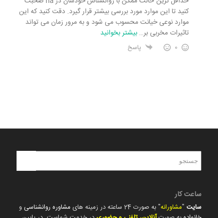
حداقل ترین حالت ممکن با روانشناس خودشان در na صحبت
کنید تا این موارد مورد بررسی بیشتر قرار گیرد. دقت کنید که این
موارد نوعی خیانت محسوب می شود و به مرور زمان می تواند
تاثیرات مخربی بر
…
بیشتر بخوانید
0
پاسخ
ساعت کار
سایت
"
مشاورانه
" به صورت 24 ساعته در زمینه های
مشاوره روانشناسی
و
خانواده
به صورت
آنلاین، تلفنی و حضوری
در خدمت شماست. در پایین