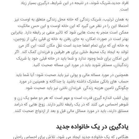
افراد جدید،شریک شوند، در نتیجه در این شرایط، درگیری بسیار زیاد
است.
به همان ترتیب، شریک زندگی که خانه محل زندگی متعلق به اوست نیز
احتمالا این را در نظر می گیرد که این خانه اوست و این حس مالکیت
ممکن است منجر به بحث هایی شود که تاثیر منفی بر رابطه دارد. بنابراین
بهتر است در صورت امکان، به جای رفتن به خانه ی قبلی یکی از زوجین،
به خانه ای که برای تمام اعضا جدید است نقل مکان کنند؛ این کار می
تواند به ایجاد یک محیط خنثی برای هر طرفین و فرزندان کمک کند. اگر
این امکان برای شما وجود ندارد و شما باید در خانه قبلی خود یا شریک
زندگیتان، مستقر شوید باید در مورد این مساله صحبت کنید.
همچنین در مورد مساله مالی و پولی نیز باید صحبت شود؛ آیا شما باید
حساب های بانکی مشترک داشته باشید یا جداگانه و همپنین در مورد
چگونگی تامین هزینه زندگی فرزندان نانتی نیز باید صحبت شود.
پول اغلب اندازه گیری قدرت است و مهم است که هر دو عضو یک زن و
شوهر احساس می کنند که در یک رابطه تاثیر دارند. زوج هایی که درامد
مستلق دارند، باید در مورد مسائل مالی قبل و بعد از ازدواج صحبت کنند.
یادگیری در یک خانواده جدید
هنگامی که یک خانواده جدید ایجاد می شود، تلاش برای احساس راحتی