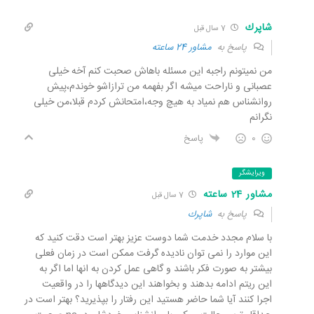
شاپرك
7 سال قبل
پاسخ به
مشاور 24 ساعته
من نميتونم راجبه اين مسئله باهاش صحبت كنم آخه خيلى
عصبانى و ناراحت ميشه اگر بفهمه من ترازاشو خوندم،پيش
روانشناس هم نمياد به هيچ وجه،امتحانش كردم قبلا،من خيلى
نگرانم
0
پاسخ
ویرایشگر
مشاور 24 ساعته
7 سال قبل
پاسخ به
شاپرك
با سلام مجدد خدمت شما دوست عزیز بهتر است دقت کنید که
این موارد را نمی توان نادیده گرفت ممکن است در زمان فعلی
بیشتر به صورت فکر باشند و گاهی عمل کردن به انها اما اگر به
این ریتم ادامه بدهند و بخواهند این دیدگاهها را در واقعیت
اجرا کنند آیا شما حاضر هستید این رفتار را بپذیرید؟ بهتر است در