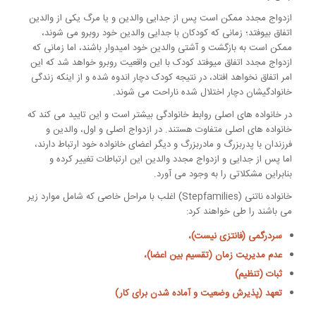
ازدواج مجدد ممکن است پس از جدایی والدین و یا مرگ یکی از والدین
اتفاق بیوفتد؛ زمانی که کودکان با جدایی والدین خود روبرو می شوند،
ممکن است به بازگشت و آشتی والدین خود امیدوار باشند، اما زمانی که
ازدواج مجدد اتفاق میوفتد کودک با این واقعیت روبرو خواهد شد که این
امر اتفاق نخواهد افتاد، در نتیجه کودک دچار اندوه شده و از اینکه زندگی
خانوادگیشان دچار اختلال شده ناراحت می شوند.
در خانواده های اصلی روابط خانوادگی بیشتر است و این تایید می کند که
خانواده های اصلی متفاوت هستند. در ازدواج اصلی و اول، والدین و
فرزندان با پدربزرگ و مادربزرگ و دیگر اعضای خانواده خود ارتباط دارند،
اما پس از جدایی و ازدواج مجدد والدین این ارتباطات تغییر کرده و
بنابراین مشکلاتی را به وجود می آورد.
خانواده ناتنی (Stepfamilies) اغلب با مراحل خاصی که شامل موارد زیر
می باشند را طی خواهند کرد:
سردرگمی (فانتزی نیست)،
عدم مدیریت زمان (تقسیم بین اعضا)،
ثبات (تنظیم)
تعهد (پذیرش وضعیت و آماده شدن برای کار)