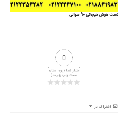
تست هوش هیجانی 90 سوالی
0
امتیاز شما (روی ستاره 
سمت چپ بزنید↓)
اشتراک در