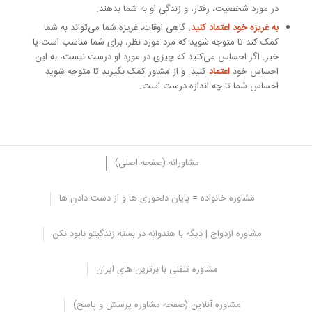
در مورد شخصیت، رفتار، و زندگی او به شما بدهند.
به غریزه خود اعتماد کنید.
گاهی اوقات، غریزه شما می‌تواند به شما
کمک کند تا متوجه شوید که مرد مورد نظر، برای شما مناسب است یا
خیر. اگر احساس می‌کنید که چیزی در مورد او درست نیست، به این
احساس خود
اعتماد
کنید. و از مشاور کمک بگیرید تا متوجه شوید
احساس شما تا چه اندازه درست است.
مشاورانه (صفحه اصلی)
مشاوره خانواده = پایان دلخوری ها و از دست دادن ها
مهمترین روش برای شناخت همسر
مشاوره ازدواج | دیگه با هندوانه در بسته زندگیتو نابود نکن
مهمترین روش برای شناخت همسر، صحبت کردن با او است. در طول
دوران آشنایی، باید فرصت کافی برای صحبت کردن با همسر خود داشته
مشاوره تلفنی با برترین های ایران
باشید و در مورد موضوعات مختلف از جمله خانواده، دوستان، اهداف،
آرزوها و غیره با او صحبت کنید. همچنین، باید به
رفتارهای غیرکلامی
او
نیز توجه داشته باشید. رفتارهای غیرکلامی مانند زبان بدن، لحن صدا و
مشاوره آنلاین (صفحه مشاوره پرسش و پاسخ)