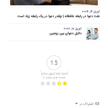
آوریل 14, 2024
علت دعوا در رابطه عاشقانه | چقدر دعوا در یک رابطه زیاد است
آوریل 17, 2022
دلایل دعوای بین زوجین
1.5
امتیاز شما (روی ستاره 
سمت چپ بزنید↓)
اشتراک در