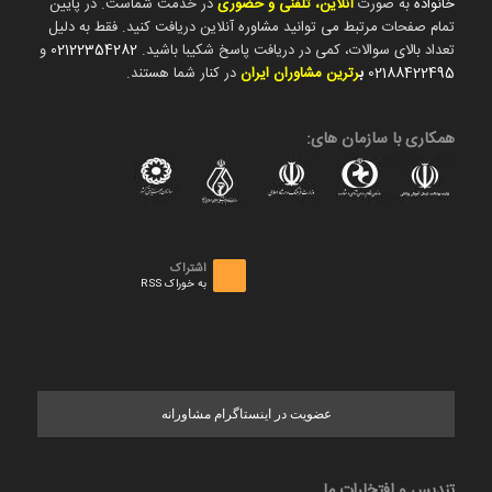
خانواده
به صورت
آنلاین، تلفنی و حضوری
در خدمت شماست. در پایین
تمام صفحات مرتبط می توانید مشاوره آنلاین دریافت کنید. فقط به دلیل
تعداد بالای سوالات، کمی در دریافت پاسخ شکیبا باشید.
02122354282
و
02188422495
ب
رترین مشاوران ایران
در کنار شما هستند.
همکاری با سازمان های:
اشتراک
به خوراک RSS
عضویت در اینستاگرام مشاورانه
تندیس و افتخارات ما