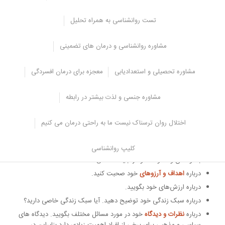
حالات چهره می‌توانند اطلاعات زیادی در مورد احساسات و افکار او به شما
ارائه دهند.
تست روانشناسی به همراه تحلیل
علاوه بر صحبت کردن با همسر،
گذراندن وقت با او
نیز می‌تواند به شما
کمک کند تا او را بهتر بشناسید. در طول این زمان، می‌توانید با او به
مشاوره روانشناسی و درمان های تضمینی
فعالیت‌های مشترکی که از انجام آنها لذت می‌برید، بپردازید. این کار به
شما کمک می‌کند تا از
ویژگی‌های شخصیتی و رفتاری
او بیشتر آشنا شوید.
مشاوره تحصیلی و استعدادیابی
معجزه برای درمان افسردگی
پیشنهاد مشاور:
تاثیر خودشناسی در ازدواج چقدر است؟ + نکات اساسی
مشاوره جنسی و لذت بیشتر در رابطه
راه های شناخت همسر قبل از ازدواج
در اینجا برخی از سوالات کلیدی وجود دارد که می‌توانید در طول دوران
اختلال روان ترسناک نیست ما به راحتی درمان می کنیم
آشنایی از همسر خود بپرسید:
کلیپ روانشناسی
درباره خانواده و دوستان خود بپرسید.
دو طرف میزان اهمیت و ارتباط
با دوستان و خانواده خود را باید مشخص کنند.
درباره
اهداف و آرزوهای
خود صحبت کنید.
درباره ارزش‌های خود بگویید.
درباره سبک زندگی خود توضیح دهید. آیا سبک زندگی خاصی دارید؟
درباره
نظرات و دیدگاه
خود در مورد مسائل مختلف بگویید. دیدگاه های