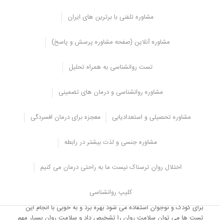
نوجوانان ممکن است علایق خاصی داشته باشد و این علایق از نظر والدین
ممکن است بسیار عجیب و غریب باشد ولی والدین باید توجه داشته
مشاوره تلفنی با برترین های ایران
باشند که این از ویژگی ها و فردیت نوجوان است.
اگر این علایق بسیار عجیب و غریب باشد و بر تمام جنبه های زندگی
مشاوره آنلاین (صفحه مشاوره پرسش و پاسخ)
نوجوان اثر بگذارد در این هنگام ممکن است نشانه اضطراب و فشار روانی
باشد.
تست روانشناسی به همراه تحلیل
اگر والدین دیدند که نوجوانشان هیچ علاقه ای به تحصیل، روابط با
همسالان و روابط خانوادگی ندارد و فقط علایق خاص و عجیب خودش را
مشاوره روانشناسی و درمان های تضمینی
دنبال می کند در این صورت والدین باید از مشاوران و متخصصان کمک
بخواهند تا او را درمان کنند.
مشاوره تحصیلی و استعدادیابی
معجزه برای درمان افسردگی
نوجوانی دوران خاصی است به طوری که در این سن کودکی به پایان می
رسد و فرد وارد دنیای بزرگسالی می شود به همین دلیل باید از سلامت
روانی خوبی برخوردار باشد تا بتواند برای ازدواج انتخاب درستی داشته
مشاوره جنسی و لذت بیشتر در رابطه
باشد و ارتباط موفق در ازدواج داشته و همچنین در جامعه بتواند ارتباط
های درستی داشته باشد، به همین دلیل در این سن سلامت روانی او
اختلال روان ترسناک نیست ما به راحتی درمان می کنیم
بسیار مهم و ضروری است.
برای اینکه فشارها و اختلالات و مشکلات رفتاری نوجوان به موقع مشخص
کلیپ روانشناسی
شود تا درمان آن به موقع انجام شود باید از تست های سلامت روان که
برای کودک و نوجوان استفاده می شود بهره برد و به خوبی با انجام این
تست ها می توان سلامت روان را تشخیص داد و سلامت روان بسیار مهم