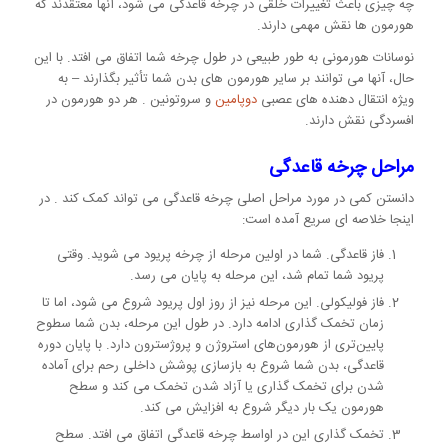
چه چیزی باعث تغییرات خلقی در چرخه قاعدگی می شود، آنها معتقدند که
هورمون ها نقش مهمی دارند.
نوسانات هورمونی به طور طبیعی در طول چرخه شما اتفاق می افتد. با این
حال، آنها می توانند بر سایر هورمون های بدن شما تأثیر بگذارند – به
ویژه انتقال دهنده های عصبی
دوپامین
و سروتونین . هر دو هورمون در
افسردگی نقش دارند.
مراحل چرخه قاعدگی
دانستن کمی در مورد مراحل اصلی چرخه قاعدگی می تواند کمک کند . در
اینجا خلاصه ای سریع آمده است:
فاز قاعدگی. شما در اولین مرحله از چرخه پریود می شوید. وقتی
پریود شما تمام شد، این مرحله به پایان می رسد.
فاز فولیکولی. این مرحله نیز از روز اول پریود شروع می شود، اما تا
زمان تخمک گذاری ادامه دارد. در طول این مرحله، بدن شما سطوح
پایین‌تری از هورمون‌های استروژن و پروژسترون دارد. با پایان دوره
قاعدگی، بدن شما شروع به بازسازی پوشش داخلی رحم برای آماده
شدن برای تخمک گذاری یا آزاد شدن تخمک می کند و سطح
هورمون یک بار دیگر شروع به افزایش می کند.
تخمک گذاری این در اواسط چرخه قاعدگی اتفاق می افتد. سطح