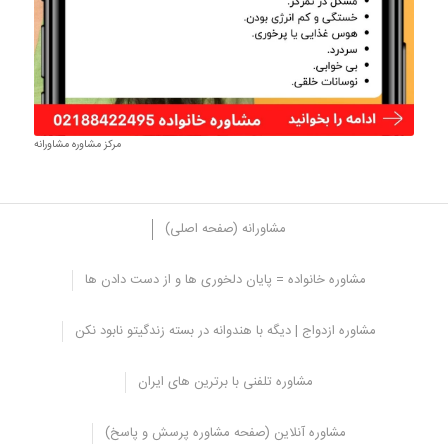
مرکز مشاوره مشاورانه
مشاورانه (صفحه اصلی)
مشاوره خانواده = پایان دلخوری ها و از دست دادن ها
علت افسردگی در دوران قاعدگی و
مشاوره ازدواج | دیگه با هندوانه در بسته زندگیتو نابود نکن
پریود
مشاوره تلفنی با برترین های ایران
پریودها می توانند علائم ناراحت کننده زیادی ایجاد کنند. این علائم از فردی
به فرد دیگر متفاوت است، اما اغلب فراتر از ناراحتی فیزیکی مانند گرفتگی
عضلات، خستگی و سردرد است.
مشاوره آنلاین (صفحه مشاوره پرسش و پاسخ)