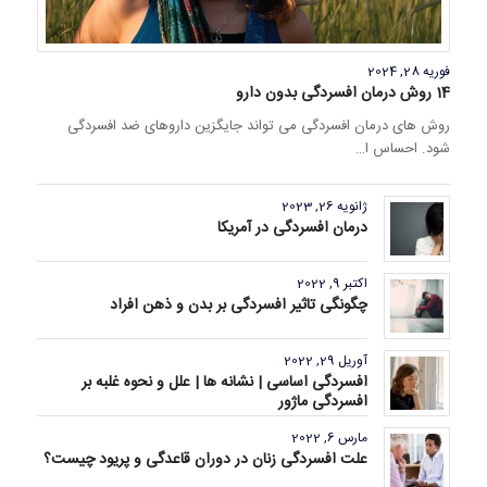
فوریه 28, 2024
14 روش درمان افسردگی بدون دارو
روش های درمان افسردگی می تواند جایگزین داروهای ضد افسردگی
شود. احساس ا…
ژانویه 26, 2023
درمان افسردگی در آمریکا
اکتبر 9, 2022
چگونگی تاثیر افسردگی بر بدن و ذهن افراد
آوریل 29, 2022
افسردگی اساسی | نشانه ها | علل و نحوه غلبه بر
افسردگی ماژور
مارس 6, 2022
علت افسردگی زنان در دوران قاعدگی و پریود چیست؟