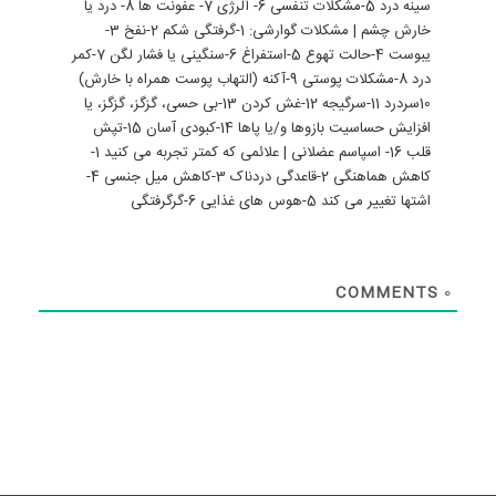
سینه درد 5-مشکلات تنفسی 6- آلرژی 7- عفونت ها 8- درد یا
خارش چشم | مشکلات گوارشی: 1-گرفتگی شکم 2-نفخ 3-
یبوست 4-حالت تهوع 5-استفراغ 6-سنگینی یا فشار لگن 7-كمر
درد 8-مشکلات پوستی 9-آکنه (التهاب پوست همراه با خارش)
10سردرد 11-سرگیجه 12-غش کردن 13-بی حسی، گزگز، گزگز، یا
افزایش حساسیت بازوها و/یا پاها 14-کبودی آسان 15-تپش
قلب 16- اسپاسم عضلانی | علائمی که کمتر تجربه می کنید 1-
کاهش هماهنگی 2-قاعدگی دردناک 3-کاهش میل جنسی 4-
اشتها تغییر می کند 5-هوس های غذایی 6-گرگرفتگی
COMMENTS
0