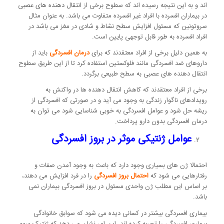
اند و به این نتیجه رسیده اند که سطوح برخی از انتقال دهنده های عصبی
در بیماران افسرده با افراد غیر افسرده متفاوت می باشد. به عنوان مثال
سروتونین که مسئول افزایش سطح نشاط و شادی در مغز می باشد در
افراد افسرده به طور قابل توجهی پایین است.
به همین دلیل برخی از افراد معتقدند که برای
درمان افسردگی
باید از
داروهای ضد افسردگی مانند فلوکستین استفاده کرد تا از این طریق سطوح
انتقال دهنده های عصبی به سطح طبیعی برگردد.
برخی از افراد معتقدند که کاهش انتقال دهنده ها در واکنش به
رویدادهای ناگوار زندگی به وجود می آید و در صورتی که افسردگی از
ریشه حل شود و عوامل افسردگی به خوبی شناسایی شود می توان به
درمان افسردگی بدون دارو پرداخت.
عوامل ژنتیکی موثر در بروز افسردگی
احتمالا ژن های بسیاری وجود دارد که باعث به وجود آمدن صفات و
رفتارهایی می شود که
احتمال بروز افسردگی
را در فرد افزایش می دهند،
بر اساس این مطلب ژن واحدی مسئول در بروز افسردگی بیماران نمی
باشد.
بیماری افسردگی بیشتر در کسانی دیده می شود که سوابق خانوادگی
بیماری افسردگی را تجربه کرده اند، این امر نشان می دهد که ژنتیک سهم