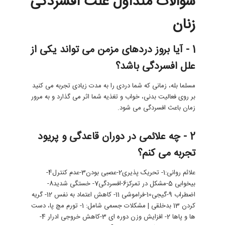
سوالات متداول علت افسردگی
زنان
1 - آیا بروز دردهای مزمن می تواند یکی از
علل افسردگی باشد؟
مسلما بله، زمانی که شما دردی را به مدت زیادی تجربه می کنید
بر روی فعالیت بدنی، خواب و تغذیه شما اثر می گذارد و به مرور
زمان باعث افسردگی می شود.
2 - چه علائمی در دوران قاعدگی و پریود
تجربه می کنم؟
علائم روانی:1- تحریک پذیری2-عصبی بودن3-عدم کنترل4-
بیخوابی 5-مشکل در تمرکز6-افسردگی7- خستگی شدید8-
اضطراب 9-گیجی10-فراموشی 11- کاهش اعتماد به نفس 12- گریه
کردن 13 بدخلقی | مشکلات جسمی شامل: 1- تورم مچ پا، دست
ها و پاها 2- افزایش وزن دوره ای 3-کاهش خروجی ادرار 4-