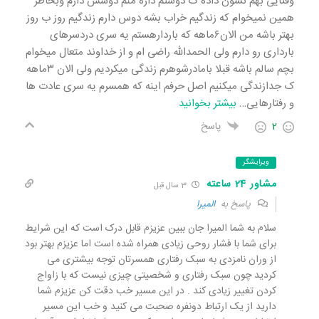
وقتایی بهم نشون داده ک دوستم داره منم دوسش دارم وبخاطر
همین نمیخوام که زندگیم خراب بشه دوس دارم زندگیم روز ب روز
بهتر باشه من الان۶ماهه که باردارهستم یه سری دردسرهای
بارداری رو دارم ولی الحمدالله راضی ام و از خداوند متعال میخوام
بچم سالم باشه قبلا بامادرشوهرم زندگی میکردیم ولی الان ۳ماهه
ک جدازندگی میکنیم اصل حرفم اینه که همسرم یه سری عادت ها
و رفتارهایی
…
بیشتر بخوانید
2
پاسخ
ویرایشگر
مشاور 24 ساعته
3 سال قبل
پاسخ به
المیرا
سلام به شما المیرا جان ببین عزیزم قابل درک است که این شرایط
برای شما با فشار روحی زیادی همراه شده است اما عزیزم بهتر بود
از وران نامزدی به سبک رفتاری همسرتان توجه بیشتری می
کردید چون سبک رفتاری و شخصیتی چیزی نیست که با زاواج
کردن تغییر زیادی کند . در این مسیر خب دقت کن عزیزم شما
دارید از یک ارتباط دونفره صحبت می کنید و خب این مسیر