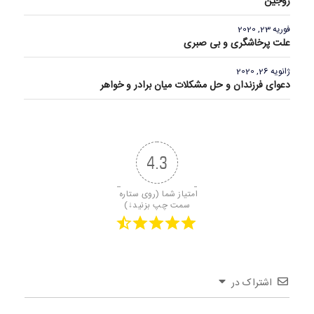
زوجین
فوریه 23, 2020
علت پرخاشگری و بی صبری
ژانویه 26, 2020
دعوای فرزندان و حل مشکلات میان برادر و خواهر
4.3
امتیاز شما (روی ستاره 
سمت چپ بزنید↓)
اشتراک در