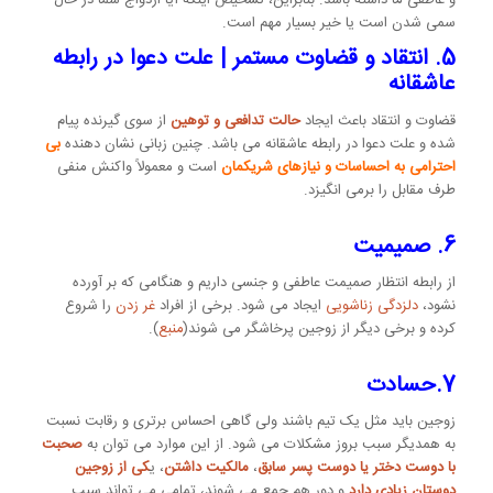
و عاطفی ما داشته باشد. بنابراین، تشخیص اینکه آیا ازدواج شما در حال
سمی شدن است یا خیر بسیار مهم است.
5. انتقاد و قضاوت مستمر | علت دعوا در رابطه
عاشقانه
قضاوت و انتقاد باعث ایجاد
حالت تدافعی و توهین
از سوی گیرنده پیام
شده و علت دعوا در رابطه عاشقانه می باشد. چنین زبانی نشان دهنده
بی
احترامی به احساسات و نیازهای شریکمان
است و معمولاً واکنش منفی
طرف مقابل را برمی انگیزد.
6. صمیمیت
از رابطه انتظار صمیمت عاطفی و جنسی داریم و هنگامی که بر آورده
نشود،
دلزدگی زناشویی
ایجاد می شود. برخی از افراد
غر زدن
را شروع
کرده و برخی دیگر از زوجین پرخاشگر می شوند(
منبع
).
7.حسادت
زوجین باید مثل یک تیم باشند ولی گاهی احساس برتری و رقابت نسبت
به همدیگر سبب بروز مشکلات می شود. از این موارد می توان به
صحبت
با دوست دختر یا دوست پسر سابق
،
مالکیت داشتن
، ی
کی از زوجین
دوستان زیادی دارد
و دور هم جمع می شوند، تمامی می تواند سبب