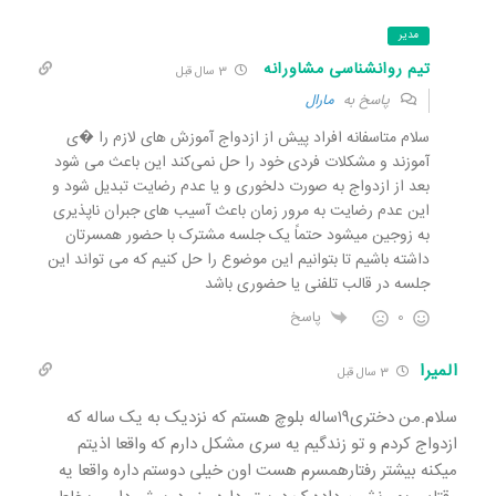
مدیر
تیم روانشناسی مشاورانه
3 سال قبل
پاسخ به
مارال
سلام متاسفانه افراد پیش از ازدواج آموزش های لازم را �ی
آموزند و مشکلات فردی خود را حل نمی‌کند این باعث می شود
بعد از ازدواج به صورت دلخوری و یا عدم رضایت تبدیل شود و
این عدم رضایت به مرور زمان باعث آسیب های جبران ناپذیری
به زوجین میشود حتماً یک جلسه مشترک با حضور همسرتان
داشته باشیم تا بتوانیم این موضوع را حل کنیم که می تواند این
جلسه در قالب تلفنی یا حضوری باشد
0
پاسخ
المیرا
3 سال قبل
سلام.من دختری۱۹ساله بلوچ هستم که نزدیک به یک ساله که
ازدواج کردم و تو زندگیم یه سری مشکل دارم که واقعا اذیتم
میکنه بیشتر رفتارهمسرم هست اون خیلی دوستم داره واقعا یه