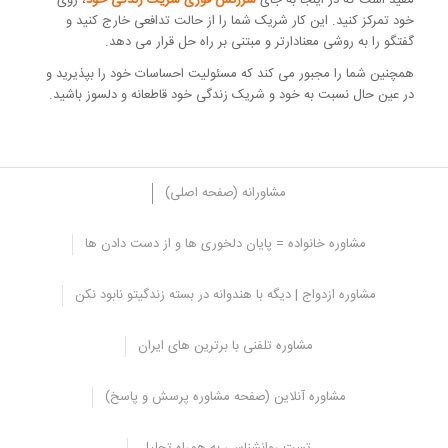
خود تمرکز کنید. این کار شریک شما را از حالت تدافعی خارج کنید و
گفتگو را به روشی معنادارتر و مبتنی بر راه حل قرار می دهد.
همچنین شما را مجبور می کند که مسئولیت احساسات خود را بپذیرید و
در عین حال نسبت به خود و شریک زندگی خود قاطعانه و دلسوز باشید.
مشاورانه (صفحه اصلی)
مشاوره خانواده = پایان دلخوری ها و از دست دادن ها
4. استدلال کنید
مشاوره ازدواج | دیگه با هندوانه در بسته زندگیتو نابود نکن
ممکن است وسوسه انگیز باشد که از بیان احساسات خود به دلیل ترس از
شروع
مشاجره
خودداری کنید. با این حال، اجتناب از رویارویی در واقع
مشاوره تلفنی با برترین های ایران
باعث آسیب می شود.
اجتناب از تعارض می تواند مشکل را در طول زمان بزرگتر کند و منجر به
مشاوره آنلاین (صفحه مشاوره پرسش و پاسخ)
ایجاد رنجش شود. اگر برای برقراری ارتباط با نیازهای خود با مشکلات خود
را با شریک زندگی خود صحبت نکنید، مشکل فقط به طرق مختلف تداوم
تست روانشناسی به همراه تحلیل