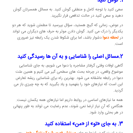
1. گوش کنید
سعی کنید با توجه کامل و منطقی گوش کنید. به مسائل همسرتان گوش
دهید و سعی کنید در حالت تدافعی قرار نگیرید.
در عوض، زمانی که گیج هستید، سؤال بپرسید تا مطمئن شوید که هر دو
یکدیگر را درک می کنید. گوش دادن موثر به حرف های دیگران می تواند
در
لحظه دعوا
دشوار باشد، اما برای شکوفا شدن یک رابطه نیز ضروری
است.
2.مسائل اصلی را شناسایی و به آن ها رسیدگی کنید
گاهی اوقات وقتی گرفتار مشاجره یا دعوا می شویم، به جای شناسایی
موضوع واقعی، در چرخه بحث های سطحی گیر می کنیم و همین علت
دعوا در رابطه عاشقانه می شود. بهترین راه برای شناسایی ریشه تعارض
این است که نیازهای خود را بفهمید و یاد بگیرید که به چه چیزی باز می
گردید.
همه ما نیازهای اساسی در روابط داریم اما نیازهای همه یکسان نیست.
هنگامی که آن نیاز ارضا نمی شوند، عدم رضایت می تواند به طور پنهانی
در هر بحثی وارد شود.
3. به جای «تو» از «من» استفاده کنید
مفید است که در اینجا به جای
سرزنش فوری شریک زندگی خود
، روی