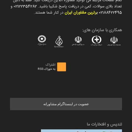
تمام صفحات مرتبط می توانید مشاوره آنلاین دریافت کنید. فقط به دلیل
تعداد بالای سوالات، کمی در دریافت پاسخ شکیبا باشید.
02122354282
و
02188422495
ب
رترین مشاوران ایران
در کنار شما هستند.
همکاری با سازمان های:
اشتراک
به خوراک RSS
عضویت در اینستاگرام مشاورانه
تندیس و افتخارات ما