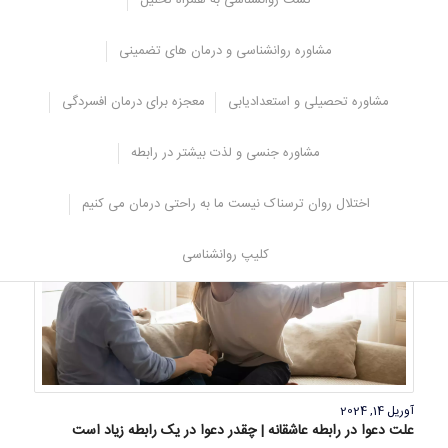
خواهد یافت. متأسفانه اجتناب از مشکل هرگز آن را حل نمی کند.
5. کمک گرفتن از مشاور
مشاوره روانشناسی و درمان های تضمینی
بهترین راه برای کشف علت دعوا در رابطه عاشقانه همیشه کمک گرفتن از
متخصص می باشد،
مشاور به صورت تخصصی به شما کمک می کند تا
مشاوره تحصیلی و استعدادیابی
معجزه برای درمان افسردگی
مشکلات خود را با همسرتان پشت سر بگذارید و راه های سازنده و
مناسبی برای ارتباط با یکدیگر پیدا کنید.
مشاوره جنسی و لذت بیشتر در رابطه
منبع:
+
+
+
اختلال روان ترسناک نیست ما به راحتی درمان می کنیم
کلیپ روانشناسی
آوریل 14, 2024
علت دعوا در رابطه عاشقانه | چقدر دعوا در یک رابطه زیاد است