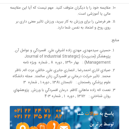
باشید قبل از شروع روز بعد، آن را نگاه می کنید.
مقایسه خود را با دیگران متوقف کنید. مهم نیست که آیا این مقایسه
مالی یا آموزشی است.
هر فرصتی را برای ورزش به کار ببرید، ورزش تاثیر معنی داری بر
روی روح و اعتماد به نفس شما دارد.
منابع:
حسيني سيدمهدي, مهدي زاده اشرفي علي. افسردگي و عوامل آن.
پژوهشگر (مديريت) (Journal of Industrial Strategic
Management) : بهار 1390 , دوره 8 , شماره ويژه نامه
صيادي اناري احمدرضا , انصاري جابري علي, خالقي عزت اله, ناظر
محمد. تاثير حركت درماني بر افسردگي زنان سالمند. مجله دانشگاه
علوم پزشکي رفسنجان : تابستان 1381 , دوره 1 , شماره 3
نعمت اله زاده ماهاني كاظم. درمان افسردگي با ورزش. پژوهشهاي
روان شناختي : 1372 , دوره 1 , شماره 3-4