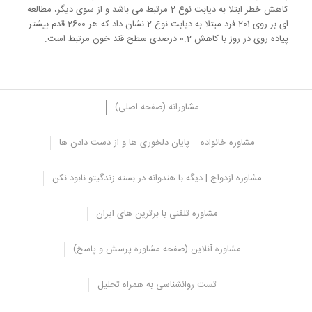
کاهش خطر ابتلا به دیابت نوع 2 مرتبط می باشد و از سوی دیگر، مطالعه
ای بر روی 201 فرد مبتلا به دیابت نوع 2 نشان داد که هر 2600 قدم بیشتر
پیاده روی در روز با کاهش 0.2 درصدی سطح قند خون مرتبط است.
مشاورانه (صفحه اصلی)
مشاوره خانواده = پایان دلخوری ها و از دست دادن ها
6. پیاده روی عملکرد سیستم ایمنی را تقویت می
مشاوره ازدواج | دیگه با هندوانه در بسته زندگیتو نابود نکن
کند.
یکی دیگر از مزایای سلامتی
پیاده روی
روزانه بهبود سیستم ایمنی می
مشاوره تلفنی با برترین های ایران
باشد. محققان بر این باورند که
ورزش می تواند عملکرد سیستم ایمنی را
به میزان قابل توجهی تقویت کند
و به طور بالقوه باعث تغییر در آنتی بادی
مشاوره آنلاین (صفحه مشاوره پرسش و پاسخ)
ها و گلبول های سفید خون شود که به بدن شما در مبارزه با بیماری کمک
می کند.
تست روانشناسی به همراه تحلیل
افزایش موقت دمای بدن همچنین ممکن است از رشد باکتری ها
جلوگیری کند در حالی که ترشح هورمون های استرس را کاهش می دهد.