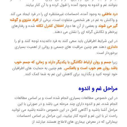
بتوانند غم و اندوه به وجود آمده را قبول کرده و با آن کنار بیایند.
درد عاطفی
به وجود آمده، احساسات غیرمنتظره ای را در فرد ایجاد می کند
و واکنش به غم در هر شخصی متفاوت است، برخی از
افراد منزوی و گوشه
گیر می شوند
و بعضی از آن ها دچار
اختلال کنترل تکانه
شده و رفتارهای
پرخطر و تکانش گرانه ای را نشان می دهند.
در این شرایط اطرافیان باید سعی کنند به فرد داغدیده توجه کنند و او را
دلداری
دهند هم چنین مراقبت های جسمی و روانی از اهمیت بسیاری
برخوردار است.
زیرا
جسم و روان ارتباط تگاتنگی با یکدیگر دارند و زمانی که جسم خوب
باشد روان هم خوب است و بالعکس.
هم چنین به حمایت های اطرافیان
خود توجه کنید و بگذارید برای کاهش این غم به شما کمک کنند.
مراحل غم و اندوه
در این خصوص مطالعات بسیاری انجام شده است و بر اساس مطالعات
انجام شده، غم و اندوه دارای چند مرحله می باشد و در صورتی با این
مراحل آشنا باشید و آگاهی کامل در این خصوص داشته باشید می توانید
راحت تر با این غم و اندوه کنار بیایید، این مراحل بر اساس احساسات
بیمارانی که در معرض بیماری های لاعلاج هستند عبارتند از: