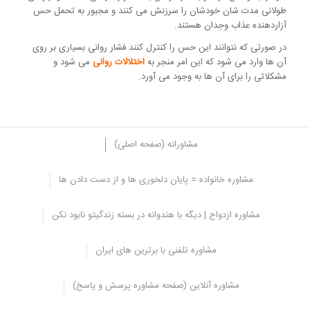
طولانی مدت شان خودشان را سرزنش می کنند و مجبور به تحمل حس
آزاردهنده عذاب وجدان هستند.
در صورتی که نتوانند این حس را کنترل کنند فشار روانی بسیاری بر روی
آن ها وارد می شود که این امر منجر به
اختلالات روانی
می شود و
مشکلاتی را برای آن ها به وجود می آورد.
مشاورانه (صفحه اصلی)
مشاوره خانواده = پایان دلخوری ها و از دست دادن ها
علائم غم و اندوه پیچیده
مشاوره ازدواج | دیگه با هندوانه در بسته زندگیتو نابود نکن
از علائم و نشانه های غم و اندوه پیچیده می توان به موارد زیر اشاره نمود:
مشاوره تلفنی با برترین های ایران
اشتیاق زیادی به دیدن فرد از دست رفته دارند به طوری که با افکار
مزاحم و تصویر او درگیر هستند.
با بیماری های روان تنی، مشکلات جسمی و اختلالات افسردگی رو برو
مشاوره آنلاین (صفحه مشاوره پرسش و پاسخ)
می شوند.