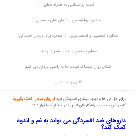
مرگ فرد را انکار می کنند و زنده بودن آن شخص را متصور می شوند و
تست روانشناسی به همراه تحلیل
سعی می کنند شخص فوت شده را پیدا کنند.
بد رفتاری، خشم زیاد و حتی خودکشی
مشاوره روانشناسی و درمان های تضمینی
تحمل مرگ عزیزان، تفاوت بین غم و افسردگی
مشاوره تحصیلی و استعدادیابی
معجزه برای درمان افسردگی
از نظر روان شناسی، غم و اندوه با افسردگی علائم اشتراکی بسیار زیادی
دارد
و همین مسئله تشخیص این دو را از یکدیگر سخت می کند. احساس
مشاوره جنسی و لذت بیشتر در رابطه
غم از احساس های مختلفی تشکیل شده است و نسبت به افسردگی ثبات
آن کمتر است.
اختلال روان ترسناک نیست ما به راحتی درمان می کنیم
زمانی که درگیر غم و از دست دادن عزیزی می شوید ممکن است لحظه ای
شادی را تجربه کنید اما زمانی که درگیر افسردگی می شوید احساس
کلیپ روانشناسی
بیهودگی، گناه عمیق و ناامیدی در شما به وجود می آید و این احساسات
پایدار هستند،
برای حل آن ها و بهبود بیماری افسردگی باید
از روان درمان کمک بگیرید
که در این خصوص راهکارهای لازم را در اختیار شما قرار دهد.
داروهای ضد افسردگی می تواند به غم و اندوه
کمک کند؟