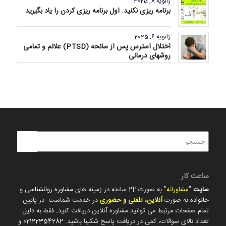
ژانویه 8, 2025
برنامه ریزی نکنید. اول برنامه ریزی کردن را یاد بگیرید
ژانویه 6, 2025
اختلال استرس پس از سانحه (PTSD) علائم و تمامی
روشهای درمانی
ساعت کار
سایت
"
مشاورانه
" به صورت 24 ساعته در زمینه های
مشاوره روانشناسی
و
خانواده
به صورت
آنلاین، تلفنی و حضوری
در خدمت شماست. در پایین
تمام صفحات مرتبط می توانید مشاوره آنلاین دریافت کنید. فقط به دلیل
تعداد بالای سوالات، کمی در دریافت پاسخ شکیبا باشید.
02122354282
و