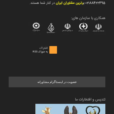
02188422495
ب
رترین مشاوران ایران
در کنار شما هستند.
همکاری با سازمان های:
اشتراک
به خوراک RSS
عضویت در اینستاگرام مشاورانه
تندیس و افتخارات ما