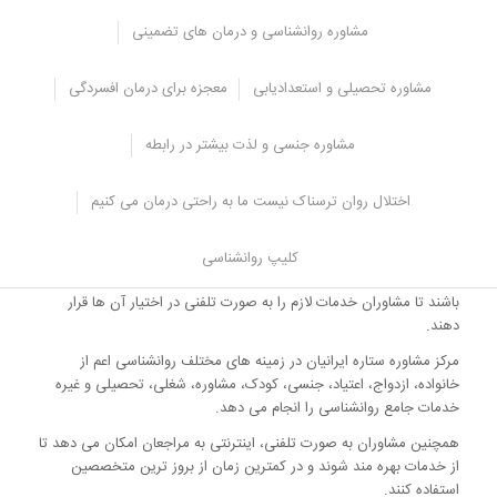
تر است انزال زودرس مردان، اختلال نعوظ و بی میلی جنسی زنان می
مشاوره روانشناسی و درمان های تضمینی
باشد.
مرکز مشاوره ستاره ایرانیان
مشاوره تحصیلی و استعدادیابی
معجزه برای درمان افسردگی
بر اساس مطالبی که بیان شده است مشکلات جنسی یکی از انواع
مشاوره جنسی و لذت بیشتر در رابطه
مشکلات ناشی از اعتیاد می باشد و که بعد از ترک اعتیاد هم ممکن است تا
مدتی باقی بماند اما این مشکلات قابل حل و درمان می باشند و فرد با
کمک گرفتن از روانشناس متخصص می تواند راهکارهای صحیح را بیابد و
اختلال روان ترسناک نیست ما به راحتی درمان می کنیم
مشکلات را به حداقل برساند.
برخی از افراد به دلیل کمبود وقت و یا معذب بودن امکان مشاوره حضوری
کلیپ روانشناسی
ندارند و به همین دلیل به صورت تلفنی می توانند با متخصصان در تماس
باشند تا مشاوران خدمات لازم را به صورت تلفنی در اختیار آن ها قرار
دهند.
مرکز مشاوره ستاره ایرانیان در زمینه های مختلف روانشناسی اعم از
خانواده، ازدواج، اعتیاد، جنسی، کودک، مشاوره، شغلی، تحصیلی و غیره
خدمات جامع روانشناسی را انجام می دهد.
همچنین مشاوران به صورت تلفنی، اینترنتی به مراجعان امکان می دهد تا
از خدمات بهره مند شوند و در کمترین زمان از بروز ترین متخصصین
استفاده کنند.