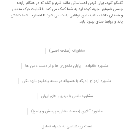
گفتگو کنید، بیان کردن احساساتی مانند شرم و گناه که در هنگام رابطه
جنسی ناموفق تجربه کرده اید به شما کمک می کند تا قابلیت درک متقابل
و همدلی داشته باشید، این توانایی باعث می شود تا اضطراب شما کاهش
یابد و روابط بعدی بهبود یابد.
مشاورانه (صفحه اصلی)
مشاوره خانواده = پایان دلخوری ها و از دست دادن ها
درمان صحیح مشکلات جنسی پس از ترک اعتیاد
مشاوره ازدواج | دیگه با هندوانه در بسته زندگیتو نابود نکن
نکته ای که باید به آن توجه شود این است که اختلالات جنسی به وجود
آمده چه پیش از اعتیاد چه پس از اعتیاد باید درمان شود و در صورتی که
مشاوره تلفنی با برترین های ایران
درمان صورت نگیرد همچنان بیمار در معرض خطر بازگشت خواهد بود،
برای پیشگیری از این خطر باید راه درست اختلال جنسی را پیدا کنید در
این موارد می توانید از مشاوره جنسی کمک بگیرید و در این زمینه
مشاوره آنلاین (صفحه مشاوره پرسش و پاسخ)
روانشناس، مراجعه به روان پزشک و یا اورولوژیست با تجربه می تواند
مفید باشد زیرا در زمینه اختلالات جنسی به شما راهکار می دهد و دوره
تست روانشناسی به همراه تحلیل
های درمانی را آغاز می کند، اختلالات جنسی که معمولا در میان افراد شایع