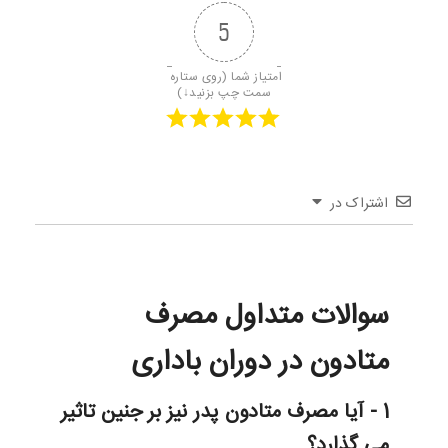
5
امتیاز شما (روی ستاره 
سمت چپ بزنید↓)
اشتراک در
سوالات متداول مصرف
متادون در دوران باداری
1 - آیا مصرف متادون پدر نیز بر جنین تاثیر
می گذارد؟