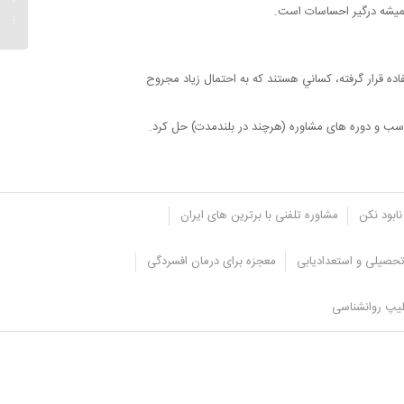
همیشه درگیر احساسات است.
خانوادگ
ه قرار گرفته، كساني هستند كه به احتمال زياد مجروح
مناسب و دوره های مشاوره (هرچند در بلندمدت) حل کرد.
نابود نکن
مشاوره تلفنی با برترین های ایران
حصیلی و استعدادیابی
معجزه برای درمان افسردگی
یپ روانشناسی