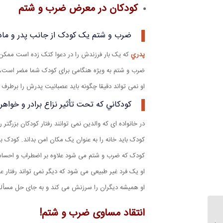
کودکان در معرض ضرب و شتم
ضرب و شتم یک کودک از جانب پدر و مادر 
پدري
که يک بار فرزندش را در دعوا کتک زده است ممکن اس
ضرب و شتم به ویژه هنگامی برای کودک شما مضر است، ک
او نمی تواند دقیقا چگونه باید عصبانیت پدرش را برطر
کودکاني كه تحت تأثير نزاع برادر و خواهران
در خانواده ای که والدین نمی توانند رفتار کودکان بزرگ
کودک باید خانه را به عنوان یک مکان امن بداند. کودک ب
کودک که ضرب و شتم می شود علاوه بر اضطراب و احساس 
او یک فرد غیر طبیعی می شود که دیگر نمی تواند رفتار عا
او همیشه دیگران را سرزنش می کند و به جای حل مسأله
انتقاد مساوی ضرب و شتم!
علت دعوا در رابطه عاشقانه
| چقدر دعوا در یک رابطه