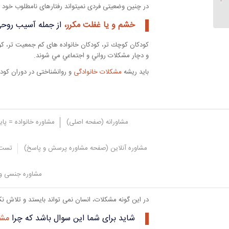
در چنین وضعیتی فردی نمیتواند رفتارهای نامطلوب خود 
زیاد است...
خشم و یا غفلت مکرر،
از جمله آسیب روحی
كودكان كوچك تر، كودكان خانواده های کم جمعیت تر، كود
و دچار مشكلات رواني و اجتماعي مي شوند.
باید ریشه
مشکلات خانوادگی
و روانشناختی در دوران کودک
مشاورانه (صفحه اصلی)
مشاوره خانواده = پا
مشاوره آنلاین (صفحه مشاوره پرسش و پاسخ)
تست 
راه حل های روانشناسان رف
مشاوره جنسی و 
در این گونه مشکلات، انسان نمی تواند بایستد و تلاش نک
شاید برای شما این سوال باشد که چرا
مشا