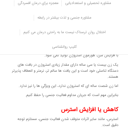
تاثیر رابطه جنسی بر مغز انسان
مشاوره تحصیلی و استعدادیابی
معجزه برای درمان افسردگی
افسردگی و عدم وجود رابطه جنسی با یکدیگر ارتباط دارند.
مشاوره جنسی و لذت بیشتر در رابطه
کاهش تخلیه واژن
اختلال روان ترسناک نیست ما به راحتی درمان می کنیم
برای زنان مسن تر، اگر فعالیت جنسی بعد از مدتی دوباره شروع شود،
ارگاسم ممکن است دشوار باشد.
کلیپ روانشناسی
با افزایش سن، هورمون استروژن تولید نمی شود.
یک زن بیست یا سی ساله دارای مقدار زیادی استروژن در بافت های
دستگاه تناسلی خود است و این یافت ها سالم تر، نرمتر و انعطاف پذیرتر
هستند.
اما زن شصت ساله ای که استروژن ندارد، این ویژگی ها را نیز ندارد.
بنابراین مهم است که جریان مداوم فعالیت جنسی را حفظ کنیم.
کاهش یا افزایش استرس
استرس، مانند سایر اثرات متوقف شدن فعالیت جنسی، مستلزم توجه
دقیق است.