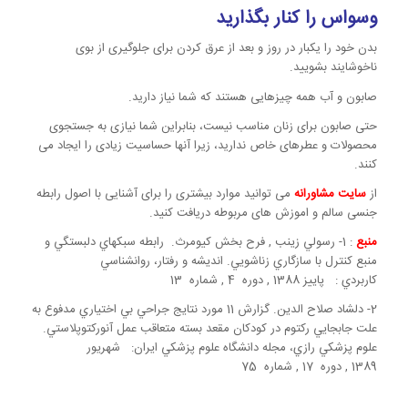
وسواس را کنار بگذارید
بدن خود را یکبار در روز و بعد از عرق کردن برای جلوگیری از بوی
ناخوشایند بشویید.
صابون و آب همه چیزهایی هستند که شما نیاز دارید.
حتی صابون برای زنان مناسب نیست، بنابراین شما نیازی به جستجوی
محصولات و عطرهای خاص ندارید، زیرا آنها حساسیت زیادی را ایجاد می
کنند.
از
سایت مشاورانه
می توانید موارد بیشتری را برای آشنایی با اصول رابطه
جنسی سالم و اموزش های مربوطه دریافت کنید.
منبع
: 1- رسولي زينب , فرح بخش كيومرث. رابطه سبکهاي دلبستگي و
منبع کنترل با سازگاري زناشويي. انديشه و رفتار، روانشناسي
كاربردي : پاييز 1388 , دوره 4 , شماره 13
2- دلشاد صلاح الدين. گزارش 11 مورد نتايج جراحي بي اختياري مدفوع به
علت جابجايي ركتوم در كودكان مقعد بسته متعاقب عمل آنوركتوپلاستي.
علوم پزشكي رازي، مجله دانشگاه علوم پزشكي ايران: شهريور
1389 , دوره 17 , شماره 75