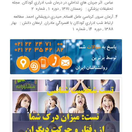
عباس. اثر جريان هاي تداخلي در درمان شب ادراري كودكان. مجله
تحقيقات پزشكي : زمستان 1381 , دوره 1 , شماره 2
آرمان سرور, كرباسي عامل افسانه, حيدري درويشاني احمد. مطالعه
ارتباط شب ادراري کودکان با افسردگي مادران. ارمغان دانش : بهار
1388 , دوره 14 , شماره 1