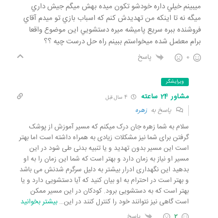
ميبينم خيلي داره خودشو تكون ميده بهش ميگم جيش داري
ميگه نه تا اينكه من تهديدش كنم كه اسباب بازي تو ميدم آقاي
فروشنده ببره سريع پاميشه ميره دستشويي اين موضوع واقعا
برام معضل شده ميخواستم ببينم راه حل درست چيه ؟؟
0
پاسخ
ویرایشگر
مشاور 24 ساعته
4 سال قبل
پاسخ به
زهره
سلام به شما زهره جان درک میکنم که مسیر آموزش از پوشک
گرفتن برای شما نیز مشکلات زیادی به همراه داشته است اما بهتر
است این مسیر بدون تهدید و یا تنبیه بدنی طی شود در این
مسیر او نیاز به زمان دارد و بهتر است که شما این زمان را به او
بدهید این نگهداری ادرار بیشتر به دلیل سرگرم شدنش می باشد
و بهتر است در احترام به او بیان کنید که آیا دستشویی دارد و یا
بهتر است که به دستشویی برود. کودکان در این مسیر ممکن
است گاهی نیز نتوانند خود را کنترل کنند در این
…
بیشتر بخوانید
2
پاسخ