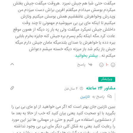
میگفت حتی شبا هم جیش نمیزد .هروقت میگفت جیش بغلش
میکردم بوسش میدادم میگفتم افرین براش دست میزدم.من
وپدرش وخواهرش عاشقشیم.همش بوسش میکنیم ونازش
میکنیم.تا اینکه مای بی بی میپوشیدم مهمونی تا چند وقت
داخلش جیش نمیکرد میگفت ولی یه بار زد دیگه از همون موقع
عادت کرد.مگه اینکه بگم پسرم بره جیش کنه جایزه بخرم بابایی
ببره دده یا خواهرش با صدای بلندمیگه مامان جیش دارم.میگه
جیش باز یکم شد باز میزنه دیگه خسته میشم دعواش
میکنم.نه
…
بیشتر بخوانید
-1
پاسخ
ویرایشگر
مشاور 24 ساعته
4 سال قبل
پاسخ به
نازنین
ببین نازنین جان بهتر است که اگر می خواهید از او مای بی بی را
بگیرید با او صحبت کنید یعنی بیان کنید که خب از حالا به بعد ما
از دستشویی استفاده می کنیم و حتی در مهمانی ها نیز این مورد
را رعایت کنید یعنی به شکل کلی دیگر مای بی بی وجود نداشته