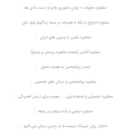
مشاوره خانواده = پایان دلخوری ها و از دست دادن ها
گزینه های درمان:
مشاوره ازدواج | دیگه با هندوانه در بسته زندگیتو نابود نکن
برای انجام معاینات فیزیکی و آزمایشات پزشکی (انگل، کلیه ها،
اسفنکتر، مثانه، اوره و غیره) به اورولوژی مراجعه کنید.
مشاوره تلفنی با برترین های ایران
به روانپزشک کودک برای درمان دارویی مراجعه کنید.
از تشک های مخصوص استفاده کنید. شما می توانید این تشک ها را از
مشاوره آنلاین (صفحه مشاوره پرسش و پاسخ)
داروخانه دریافت کنید
در طول روز مقدار زیادی مایعات مانند آب، چای، و … را برای افزایش
تست روانشناسی به همراه تحلیل
حجم مثانه بنوشید.
فاصله بین مراحل تخلیه: کودک بعد از استفاده از مایعات نباید تخلیه
مشاوره روانشناسی و درمان های تضمینی
کند و هر بار باید این فاصله تمرینی افزایش یابد.
الزامات خاص غذایی: کودک نباید از محرک های اضافی مانند ادویه،
مشاوره تحصیلی و استعدادیابی
معجزه برای درمان افسردگی
فلفل، سرکه، نوشابه های گازدار و مواد غذایی استفاده کند.
آموزش رفتاری: در این زمینه، والدین پیش شرط لازم هستند و باید با
روش های تنظیم رفتار و حساس سازی، با تشویق و تقویت این آموزش
مشاوره جنسی و لذت بیشتر در رابطه
ها داده شود.
تغییر در محیط و فضای توالت و حمام برای کاهش استرس کودکان که
اختلال روان ترسناک نیست ما به راحتی درمان می کنیم