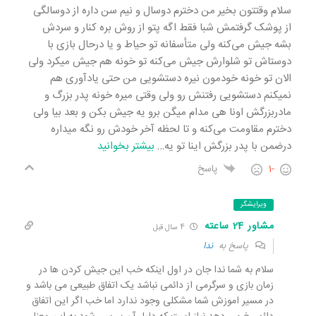
سلام وقتتون بخیر من دخترم دوسال و نیم سن داره از دوسالگی
از پوشک گرفتمش شبا فقط اگه پتو از روش بره کنار و سردش
بشه جیش می‌کنه ولی متأسفانه تو حیاط و یا درحال بازی با
دوستاش تو شلوارش جیش می‌کنه تو خونه هم جیش میکرد ولی
الان تو خونه خودمون نیره دستشویی من حتی یادآوری هم
نمیکنم دستشویی رفتنش رو ولی وقتی میره خونه پدر بزرگ و
مادربزرگش اونا هی مدام میگن برو یه جیش بکن و بعد بیا ولی
دخترم مقاومت می‌کنه و تا لحظه آخر خودش رو نگه میداره
درضمن با پدر بزرگش اینا تو یه
…
بیشتر بخوانید
-1
پاسخ
ویرایشگر
مشاور 24 ساعته
4 سال قبل
پاسخ به
ندا
سلام به شما ندا جان در اول اینکه خب این جیش کردن ها در
زمان بازی و سرگرمی از دائمی نباشد یک اتفاق طبیعی می باشد و
در مسیر اموزش شما مشکلی وجود ندارد اما خب اگر این اتفاق