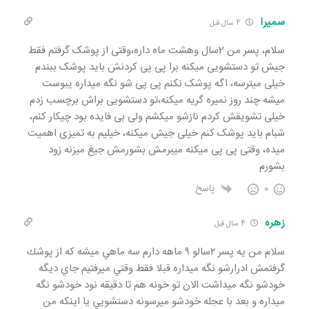
سمیرا
4 سال قبل
سلام، پسر من 2سال وهشت ماه داره،وقتی از پوشک گرفتم فقط
جیش تو دستشویی میکنه برا پی پی کردنش باید پوشک ببندم
خیلی میترسه، اگه پوشک نکنم پی پی شو نگه میداره یبوست
میشه چند روز نمیره گریه میکنه،تو دستشویی براش برچسب زدم
خیلی تشویقش کردم نازشو میکشم ولی بی فایده بود چیکار کنم،
شبام باید پوشک کنم خیلی جیش میکنه، خیلیم به تمیزی اهمیت
میده، وقتی پی پی میکنه میبرمش بشورمش جیغ میزنه زود
بشورم
0
پاسخ
زهره
4 سال قبل
سلام من يه پسر ٢سالو ٩ ماهه دارم سه ماهي ميشه كه از پوشك
گرفتمش ادرارشو نگه ميداره قبلا فقط وقتي ميرفتيم جاي ديگه
خودشو نگه ميداشت الان تو خونه هم تا دقيقه نود خودشو نگه
ميداره و بعد با عجله خودشو ميرسونه دستشويي يا اينكه من