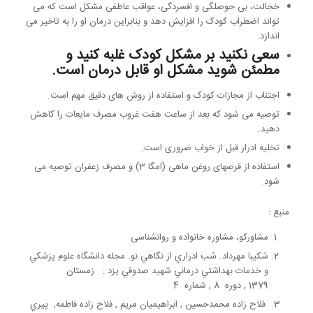
خجالت، بی حوصلگی و افسردگی، عواقب عاطفی مشکل است که می
تواند اضطراب کودک را افزایش دهد و بنابراین درمان او را به تاخیر می
اندازد.
سعی نکنید بر مشکل کودک غلبه کنید و
مطمئن شوید مشکل او قابل درمان است.
اجتناب از مجازات کودک و استفاده از روش های دقیق مهم است.
توصیه می شود که بعد از ساعت هفت غروب مصرف مایعات را کاهش
دهید.
تخلیه ادرار قبل از خواب ضروری است.
استفاده از قرصهای روغن ماهی (امگا 3) و مصرف زعفران توصیه می
شود.
منبع :
مشاورکو، مشاوره خانواده و روانشناسی
شكيبا مهرداد. شب ادراري از نگاهي نو. مجله دانشگاه علوم پزشکي
و خدمات بهداشتي درماني شهيد صدوقي يزد : زمستان
1379 , دوره 8 , شماره 4
فلاح‌ زاده محمدحسين , ابراهيميان مريم , فلاح زاده فاطمه, پيري