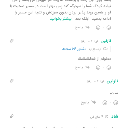
باشد چون این رفت و برگشت ها یک امر طبیعی می باشد و می
تواند کودک شما را سردرگم کند پس بهتر است در مسیر صحبت با
او و همین روند پذیرا بودن بدون سرزنش و تنبیه این مسیر را
ادامه بدهید. اینکه بعد
…
بیشتر بخوانید
0
پاسخ
نازنین
4 سال قبل
پاسخ به
مشاور 24 ساعته
ممنونم از شما🙏🙏🙏
0
پاسخ
نازنین
4 سال قبل
سلام
0
پاسخ
شاد
4 سال قبل