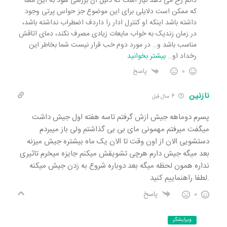
دائم رخ می دهد نیاز است که دلیل آن بررسی شود به این معنا
که ممکن است دلایلی برای این موضوع جز حواس پرتی وجود
داشته باشد اینکه او کنترل ادار را داردف اضطراب نداشته باشد،
در زمان زندیک به خواب مایعات زیادی مصرف نکند، دمای اتاقش
مناسب باشد و… در مورد دوم خب قرار نیست شما بخاطر این
رخداد او
…
بیشتر بخوانید
0
پاسخ
نازنین
4 سال قبل
پسرم دوماهه جیش ازش گرفتم تاسه هفته اول جیش داشت
میگفت میرفتم مهمونی مای بی بی گذاشتم ولی باز میبردم
دستشویی الان از اون وقت تا الان یک ماه بیشتره جیش میزنه
بعد میگه جیش دارم هرچی تشویقش میکنم جایزه میخرم تاثیری
نداره همون لحظه میگه بعد دوباره شروع به زدن جیش میکنه
.لطفا راهنماییم کنید
0
پاسخ
ویرایشگر