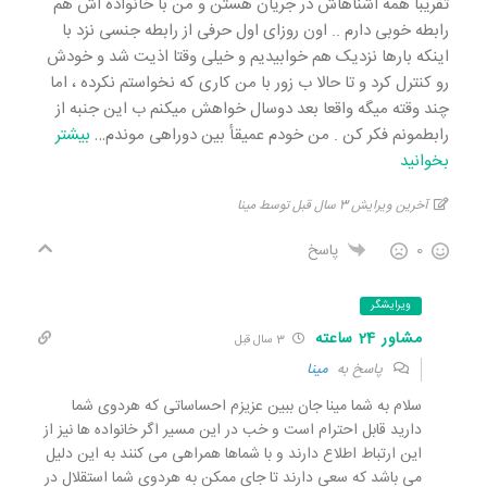
تقریبا همه اشناهاش در جریان هستن و من با خانواده اش هم
رابطه خوبی دارم .. اون روزای اول حرفی از رابطه جنسی نزد با
اینکه بارها نزدیک هم خوابیدیم و خیلی وقتا اذیت شد و خودش
رو کنترل کرد و تا حالا ب زور با من کاری که نخواستم نکرده ، اما
چند وقته میگه واقعا بعد دوسال خواهش میکنم ب این جنبه از
رابطمونم فکر کن . من خودم عمیقأ بین دوراهی موندم
…
بیشتر
بخوانید
آخرین ویرایش 3 سال قبل توسط مینا
0
پاسخ
ویرایشگر
مشاور 24 ساعته
3 سال قبل
پاسخ به
مینا
سلام به شما مینا جان ببین عزیزم احساساتی که هردوی شما
دارید قابل احترام است و خب در این مسیر اگر خانواده ها نیز از
این ارتباط اطلاع دارند و با شماها همراهی می کنند به این دلیل
می باشد که سعی دارند تا جای ممکن به هردوی شما استقلال در