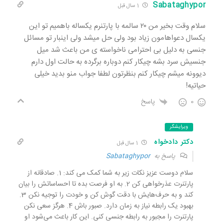
Sabataghypor
1 سال قبل
سلام وقت بخیر من ۲۰ سالمه با پارتنرم یکساله باهمیم تو این
یکسال دعواهامون زیاد بود ولی حل میشد ولی اینبار تو مسائل
جنسی به دلیل بی احترامی ناخواسته ی من باعث شد میل
جنسیش سرد بشه چیکار کنم دوباره برگرده به حالت اول دارم
دیوونه میشم چیکار کنم بنظرتون لطفا جواب منو بدید خیلی
حیاتیه!
0
پاسخ
ویرایشگر
دکتر دادخواه
1 سال قبل
پاسخ به
Sabataghypor
سلام دوست عزیز نکات زیر به شما کمک می کند: 1. صادقانه از
پارتنرت عذرخواهی کن 2. به او فرصت بده تا احساساتش را بیان
کند و به حرف‌هایش با دقت گوش کن و خودت را توجیه نکن 3.
بهبود یک رابطه نیاز به زمان دارد. صبور باش 4. هرگز سعی نکن
پارتنرت را مجبور به رابطه جنسی کنی. این کار باعث می‌شود او