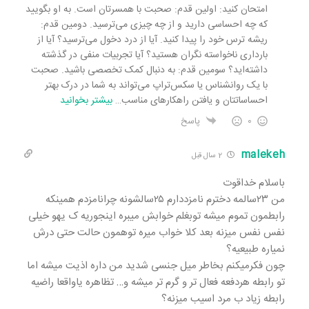
امتحان کنید: اولین قدم: صحبت با همسرتان است. به او بگویید
که چه احساسی دارید و از چه چیزی می‌ترسید. دومین قدم:
ریشه ترس خود را پیدا کنید. آیا از درد دخول می‌ترسید؟ آیا از
بارداری ناخواسته نگران هستید؟ آیا تجربیات منفی در گذشته
داشته‌اید؟ سومین قدم: به دنبال کمک تخصصی باشید. صحبت
با یک روانشناس یا سکس‌تراپ می‌تواند به شما در درک بهتر
احساساتتان و یافتن راهکارهای مناسب
…
بیشتر بخوانید
0
پاسخ
malekeh
2 سال قبل
باسلام خداقوت
من ۲۳سالمه دخترم نامزددارم ۲۵سالشونه چرانامزدم همینکه
رابطمون تموم میشه توبغلم خوابش میبره اینجوریه ک یهو خیلی
نفس نفس میزنه بعد کلا خواب میره توهمون حالت حتی درش
نمیاره طبیعیه؟
چون فکرمیکنم بخاطر میل جنسی شدید من داره اذیت میشه اما
تو رابطه هردفعه فعال تر و گرم تر میشه و… تظاهره یاواقعا راضیه
رابطه زیاد ب مرد اسیب میزنه؟