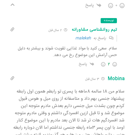
0
پاسخ
نویسنده
تیم روانشناسی مشاورانه
2 سال قبل
پاسخ به
malekeh
سلام. سعی کنید با مواد غذایی تقویت شوند و بیشتر به دلیل
حس آرامش این موضوع رخ می دهد.
2
پاسخ
Mobina
3 سال قبل
سلام من 18 سالمه 8ماهه با پسری تو رابطم همون اول رابطه
پیشنهاد جنسی بهم داد و متاسفانه از روی میل و هوس قبول
کردم چون بشدت میل جنسی دارم بعدش مادرم متوجه این
موضوع شد و تا قبل ازین افسردگی داشتم و وقتی مادرم متوجه
شد افسردگیم هات تر شد تا الان بعد مادرم با این موضوع کنار
اومد با اون پسر 3ماه رابطه جنسی نداشتم اما الان دوباره رابطه
جنسی دارم باهاش حتی مرز هارو هم گذروندیم البته بیشتر اون