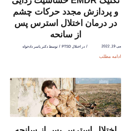
تکنیک EMDR حساسیت زدایی
و پردازش مجدد حرکات چشم
در درمان اختلال استرس پس
از سانحه
می 19, 2022
/
/
در
اختلال PTSD
توسط
دکتر یاسر دادخواه
ادامه مطلب
اختلال استرس پس از سانحه