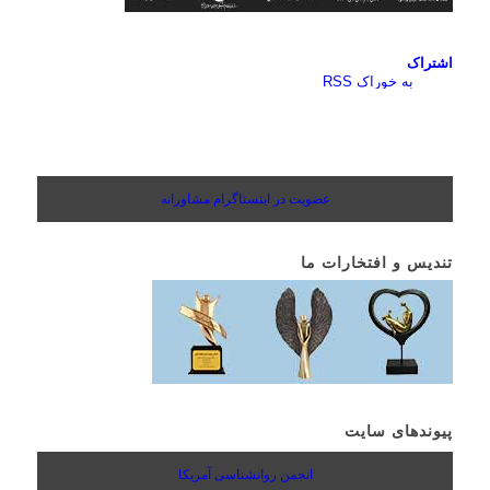
اشتراک
به خوراک RSS
عضویت در اینستاگرام مشاورانه
تندیس و افتخارات ما
پیوندهای سایت
انجمن روانشناسی آمریکا