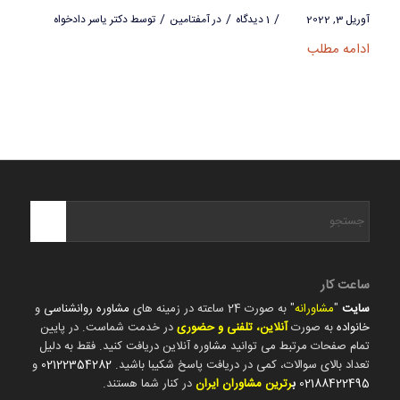
/
/
/
آوریل 3, 2022
1 دیدگاه
در
آمفتامین
توسط
دکتر یاسر دادخواه
ادامه مطلب
ساعت کار
سایت
"
مشاورانه
" به صورت 24 ساعته در زمینه های
مشاوره روانشناسی
و
خانواده
به صورت
آنلاین، تلفنی و حضوری
در خدمت شماست. در پایین
تمام صفحات مرتبط می توانید مشاوره آنلاین دریافت کنید. فقط به دلیل
تعداد بالای سوالات، کمی در دریافت پاسخ شکیبا باشید.
02122354282
و
02188422495
ب
رترین مشاوران ایران
در کنار شما هستند.