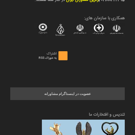
02188422495
ب
رترین مشاوران ایران
در کنار شما هستند.
همکاری با سازمان های:
اشتراک
به خوراک RSS
عضویت در اینستاگرام مشاورانه
تندیس و افتخارات ما