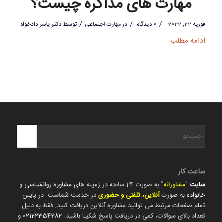
مهارت های مذاکره چیست؟
/
/
/
فوریه 22, 2022
0 دیدگاه
در
مهارت اجتماعی
توسط
دکتر یاسر دادخواه
ادامه مطلب
ساعت کار
سایت
"
مشاورانه
" به صورت 24 ساعته در زمینه های
مشاوره روانشناسی
و
خانواده
به صورت
آنلاین، تلفنی و حضوری
در خدمت شماست. در پایین
تمام صفحات مرتبط می توانید مشاوره آنلاین دریافت کنید. فقط به دلیل
تعداد بالای سوالات، کمی در دریافت پاسخ شکیبا باشید.
02122354282
و