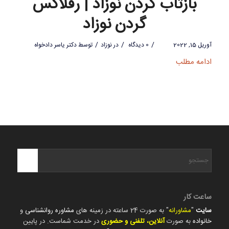
بازتاب گردن نوزاد | رفلاکس
گردن نوزاد
/
/
/
آوریل 15, 2022
0 دیدگاه
در
نوزاد
توسط
دکتر یاسر دادخواه
ادامه مطلب
ساعت کار
سایت
"
مشاورانه
" به صورت 24 ساعته در زمینه های
مشاوره روانشناسی
و
خانواده
به صورت
آنلاین، تلفنی و حضوری
در خدمت شماست. در پایین