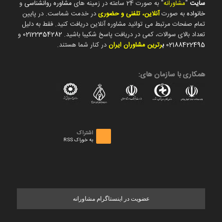
سایت
"
مشاورانه
" به صورت 24 ساعته در زمینه های
مشاوره روانشناسی
و
خانواده
به صورت
آنلاین، تلفنی و حضوری
در خدمت شماست. در پایین
تمام صفحات مرتبط می توانید مشاوره آنلاین دریافت کنید. فقط به دلیل
تعداد بالای سوالات، کمی در دریافت پاسخ شکیبا باشید.
02122354282
و
02188422495
ب
رترین مشاوران ایران
در کنار شما هستند.
همکاری با سازمان های:
اشتراک
به خوراک RSS
عضویت در اینستاگرام مشاورانه