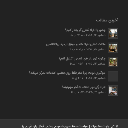
آخرین مطالب
چطور با افراد کنترل گر رفتار کنیم؟
دسامبر 16, 2025 - 12:00 ب.ظ
عادات ذهنی افراد شاد و موفق از دید روانشناسی
دسامبر 15, 2025 - 10:58 ب.ظ
چگونه ترس از طرد شدن را کنترل کنیم؟
دسامبر 14, 2025 - 10:54 ب.ظ
سوگیری توجه؛ چرا مغز فقط روی بعضی اطلاعات تمرکز می‌کند؟
دسامبر 14, 2025 - 2:17 ق.ظ
اثر تازگی؛ چرا اطلاعات آخر مهم‌ترند؟
دسامبر 12, 2025 - 7:52 ب.ظ
© کپی رایت
مشاورانه
|
سیاست حفظ حریم خصوصی
منبع :
گوگل بارد (جرمی)