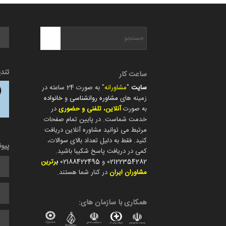
تند
ساعت کار
سایت
"
مشاورانه
" به صورت 24 ساعته در
زمینه های
مشاوره روانشناسی
و
خانواده
به صورت
آنلاین، تلفنی و حضوری
در
خدمت شماست. در پایین تمام صفحات
مرتبط می توانید مشاوره آنلاین دریافت
کنید. فقط به دلیل تعداد بالای سوالات،
پیو
کمی در دریافت پاسخ شکیبا باشید.
02122354282
و
02188422495
ب
رترین
مشاوران ایران
در کنار شما هستند.
همکاری با سازمان های: