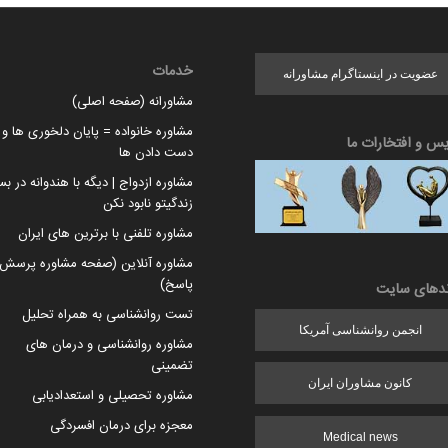
خدمات
عضویت در اینستاگرام مشاورانه
مشاورانه (صفحه اصلی)
مشاوره خانواده = پایان دلخوری ها و ا
یس و افتخارات ما
دست دادن ها
مشاوره ازدواج | دیگه با هندوانه در بس
زندگیتو نابود نکن
مشاوره تلفنی با برترین های ایران
مشاوره آنلاین (صفحه مشاوره پرسش 
پاسخ)
ندهای سایت
تست روانشناسی به همراه تحلیل
انجمن روانشناسی آمریکا
مشاوره روانشناسی و درمان های
تضمینی
کانون مشاوران ایران
مشاوره تحصیلی و استعدادیابی
معجزه برای درمان افسردگی
Medical news