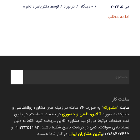
/
/
/
می 5, 2022
0 دیدگاه
در
نوزاد
توسط
دکتر یاسر دادخواه
ادامه مطلب
ساعت کار
سایت
"
مشاورانه
" به صورت 24 ساعته در زمینه های
مشاوره روانشناسی
و
خانواده
به صورت
آنلاین، تلفنی و حضوری
در خدمت شماست. در پایین
تمام صفحات مرتبط می توانید مشاوره آنلاین دریافت کنید. فقط به دلیل
تعداد بالای سوالات، کمی در دریافت پاسخ شکیبا باشید.
02122354282
و
02188422495
ب
رترین مشاوران ایران
در کنار شما هستند.