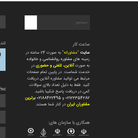
تند
ساعت کار
سایت
"
مشاورانه
" به صورت 24 ساعته در
زمینه های
مشاوره روانشناسی
و
خانواده
به صورت
آنلاین، تلفنی و حضوری
در
خدمت شماست. در پایین تمام صفحات
مرتبط می توانید مشاوره آنلاین دریافت
کنید. فقط به دلیل تعداد بالای سوالات،
پیو
کمی در دریافت پاسخ شکیبا باشید.
02122354282
و
02188422495
ب
رترین
مشاوران ایران
در کنار شما هستند.
همکاری با سازمان های: