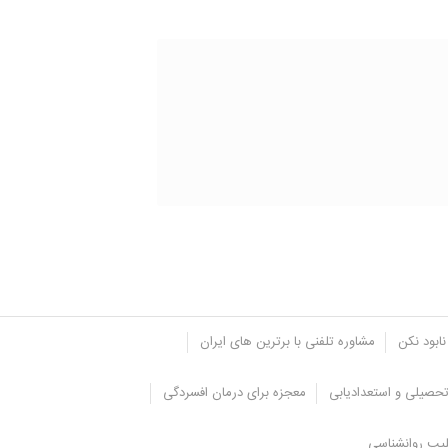
نابود نکن
مشاوره تلفنی با برترین های ایران
حصیلی و استعدادیابی
معجزه برای درمان افسردگی
یپ روانشناسی