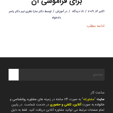
برای فراموشی آن
/
/
/
اکتبر 16, 2019
18 دیدگاه
در
آموزش
توسط
دکتر سارا نظری تیم دکتر یاسر
دادخواه
ادامه مطلب
ساعت کار
سایت
"
مشاورانه
" به صورت 24 ساعته در زمینه های
مشاوره روانشناسی
و
خانواده
به صورت
آنلاین، تلفنی و حضوری
در خدمت شماست. در پایین
تمام صفحات مرتبط می توانید مشاوره آنلاین دریافت کنید. فقط به دلیل