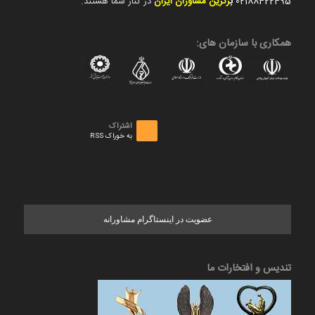
02188422495
ب
رترین مشاوران ایران
در کنار شما هستند.
همکاری با سازمان های:
اشتراک
به خوراک RSS
عضویت در اینستاگرام مشاورانه
تندیس و افتخارات ما