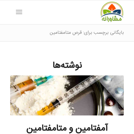
بایگانی برچسب برای: قرص متامفتامین
نوشته‌ها
آمفتامین و متامفتامین