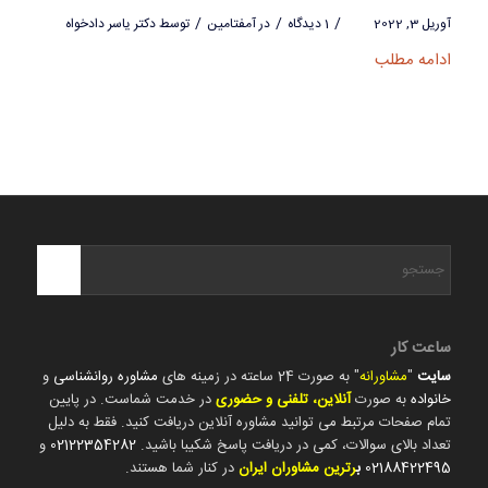
/
/
/
آوریل 3, 2022
1 دیدگاه
در
آمفتامین
توسط
دکتر یاسر دادخواه
ادامه مطلب
ساعت کار
سایت
"
مشاورانه
" به صورت 24 ساعته در زمینه های
مشاوره روانشناسی
و
خانواده
به صورت
آنلاین، تلفنی و حضوری
در خدمت شماست. در پایین
تمام صفحات مرتبط می توانید مشاوره آنلاین دریافت کنید. فقط به دلیل
تعداد بالای سوالات، کمی در دریافت پاسخ شکیبا باشید.
02122354282
و
02188422495
ب
رترین مشاوران ایران
در کنار شما هستند.