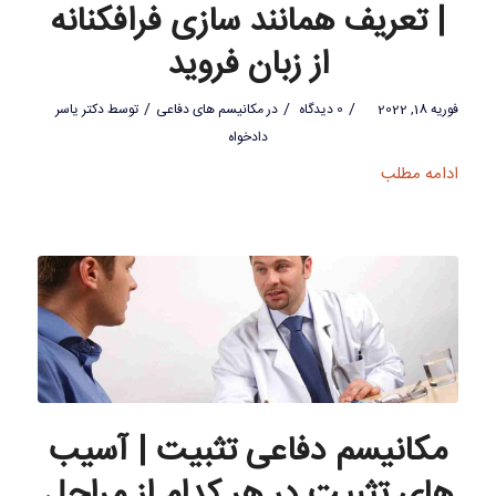
| تعریف همانند سازی فرافکنانه
از زبان فروید
/
/
/
فوریه 18, 2022
0 دیدگاه
در
مکانیسم های دفاعی
توسط
دکتر یاسر
دادخواه
ادامه مطلب
مکانیسم دفاعی تثبیت | آسیب
های تثبیت در هر کدام از مراحل