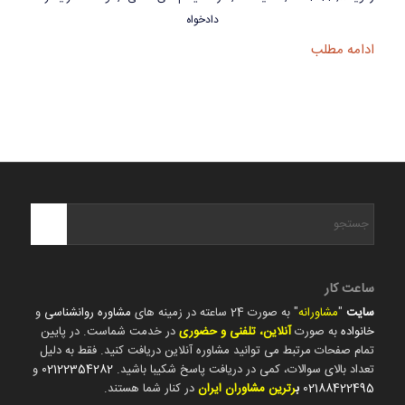
دادخواه
ادامه مطلب
ساعت کار
سایت
"
مشاورانه
" به صورت 24 ساعته در زمینه های
مشاوره روانشناسی
و
خانواده
به صورت
آنلاین، تلفنی و حضوری
در خدمت شماست. در پایین
تمام صفحات مرتبط می توانید مشاوره آنلاین دریافت کنید. فقط به دلیل
تعداد بالای سوالات، کمی در دریافت پاسخ شکیبا باشید.
02122354282
و
02188422495
ب
رترین مشاوران ایران
در کنار شما هستند.