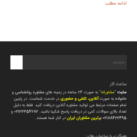
ادامه مطلب
ساعت کار
سایت
"
مشاورانه
" به صورت 24 ساعته در زمینه های
مشاوره روانشناسی
و
خانواده
به صورت
آنلاین، تلفنی و حضوری
در خدمت شماست. در پایین
تمام صفحات مرتبط می توانید مشاوره آنلاین دریافت کنید. فقط به دلیل
تعداد بالای سوالات، کمی در دریافت پاسخ شکیبا باشید.
02122354282
و
02188422495
ب
رترین مشاوران ایران
در کنار شما هستند.
همکاری با سازمان های: