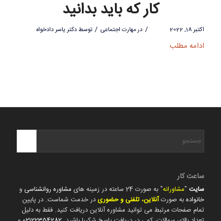
کار که باید بدانید
/
/
اکتبر 18, 2022
در
مهارت اجتماعی
توسط
دکتر یاسر دادخواه
ادامه مطلب
ساعت کار
سایت
"
مشاورانه
" به صورت 24 ساعته در زمینه های
مشاوره روانشناسی
و
خانواده
به صورت
آنلاین، تلفنی و حضوری
در خدمت شماست. در پایین
تمام صفحات مرتبط می توانید مشاوره آنلاین دریافت کنید. فقط به دلیل
تعداد بالای سوالات، کمی در دریافت پاسخ شکیبا باشید.
02122354282
و