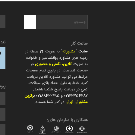
تند
ساعت کار
سایت
"
مشاورانه
" به صورت 24 ساعته در
زمینه های
مشاوره روانشناسی
و
خانواده
به صورت
آنلاین، تلفنی و حضوری
در
خدمت شماست. در پایین تمام صفحات
مرتبط می توانید مشاوره آنلاین دریافت
کنید. فقط به دلیل تعداد بالای سوالات،
پیو
کمی در دریافت پاسخ شکیبا باشید.
02122354282
و
02188422495
ب
رترین
مشاوران ایران
در کنار شما هستند.
همکاری با سازمان های: