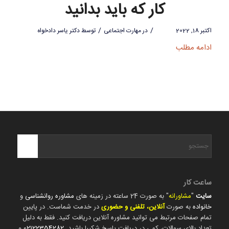
کار که باید بدانید
/
/
اکتبر 18, 2022
در
مهارت اجتماعی
توسط
دکتر یاسر دادخواه
ادامه مطلب
ساعت کار
سایت
"
مشاورانه
" به صورت 24 ساعته در زمینه های
مشاوره روانشناسی
و
خانواده
به صورت
آنلاین، تلفنی و حضوری
در خدمت شماست. در پایین
تمام صفحات مرتبط می توانید مشاوره آنلاین دریافت کنید. فقط به دلیل
تعداد بالای سوالات، کمی در دریافت پاسخ شکیبا باشید.
02122354282
و