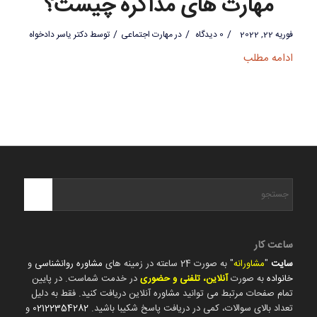
مهارت های مذاکره چیست؟
/
/
/
فوریه 22, 2022
0 دیدگاه
در
مهارت اجتماعی
توسط
دکتر یاسر دادخواه
ادامه مطلب
ساعت کار
سایت
"
مشاورانه
" به صورت 24 ساعته در زمینه های
مشاوره روانشناسی
و
خانواده
به صورت
آنلاین، تلفنی و حضوری
در خدمت شماست. در پایین
تمام صفحات مرتبط می توانید مشاوره آنلاین دریافت کنید. فقط به دلیل
تعداد بالای سوالات، کمی در دریافت پاسخ شکیبا باشید.
02122354282
و