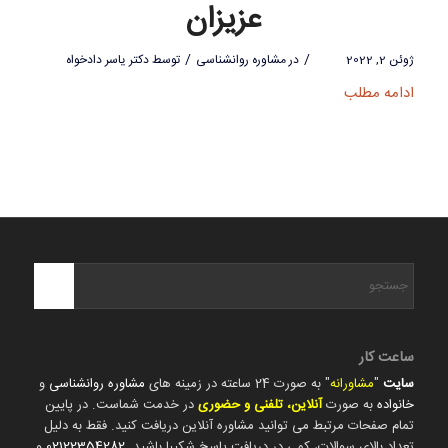
عزیزان
/
/
ژوئن 2, 2022
در
مشاوره روانشناسی
توسط
دکتر یاسر دادخواه
ادامه مطلب
ساعت کار
سایت
"
مشاورانه
" به صورت 24 ساعته در زمینه های
مشاوره روانشناسی
و
خانواده
به صورت
آنلاین، تلفنی و حضوری
در خدمت شماست. در پایین
تمام صفحات مرتبط می توانید مشاوره آنلاین دریافت کنید. فقط به دلیل
تعداد بالای سوالات، کمی در دریافت پاسخ شکیبا باشید.
02122354282
و