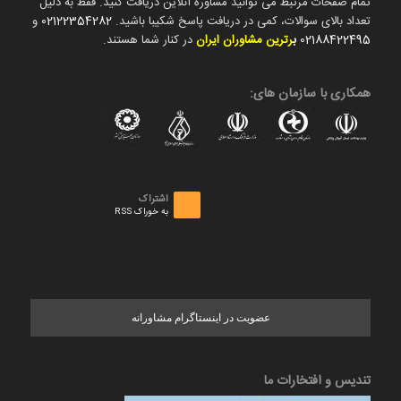
تمام صفحات مرتبط می توانید مشاوره آنلاین دریافت کنید. فقط به دلیل
تعداد بالای سوالات، کمی در دریافت پاسخ شکیبا باشید.
02122354282
و
02188422495
ب
رترین مشاوران ایران
در کنار شما هستند.
همکاری با سازمان های:
اشتراک
به خوراک RSS
عضویت در اینستاگرام مشاورانه
تندیس و افتخارات ما