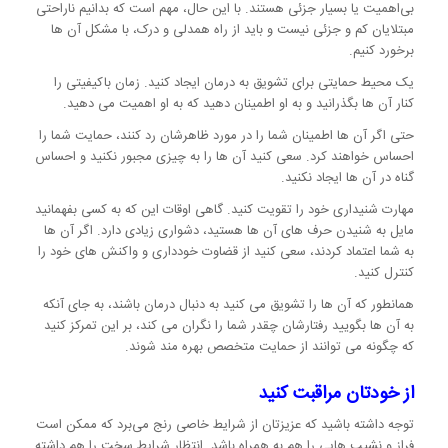
بی‌اهمیت یا بسیار جزئی هستند. با این حال، مهم است که بدانیم ناراحتی
مبتلایان کم و جزئی نیست و باید از راه همدلی و درک، با مشکل آن ها
برخورد کنیم.
یک محیط حمایتی برای تشویق به درمان ایجاد کنید. زمان باکیفیتی را
کنار آن ها بگذرانید و به او اطمینان دهید که به او اهمیت می دهید.
حتی اگر آن ها اطمینان شما را در مورد ظاهرشان رد کنند، حمایت شما را
احساس خواهند کرد. سعی کنید آن ها را به چیزی مجبور نکنید و احساس
گناه در آن ها ایجاد نکنید.
مهارت شنیداری خود را تقویت کنید. گاهی اوقات این که به کسی بفهمانید
مایل به شنیدن حرف های آن ها هستید، دشواری زیادی دارد. اگر آن ها
به شما اعتماد کردند، سعی کنید از قضاوت خودداری و واکنش های خود را
کنترل کنید.
همانطور که آن ها را تشویق می کنید به دنبال درمان باشند، به جای آنکه
به آن ها بگویید رفتارشان چقدر شما را نگران می کند، بر این تمرکز کنید
که چگونه می توانند از حمایت متخصص بهره مند شوند.
از خودتان مراقبت کنید
توجه داشته باشید که عزیزتان از شرایط خاصی رنج می‌برد که ممکن است
فراز و نشیب هایی را هم به همراه باشد. انتظار شرایط سخت را هم داشته