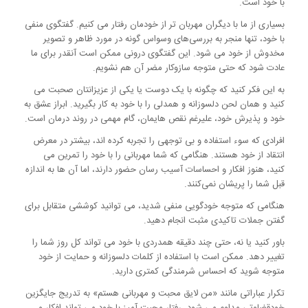
با خود است.
بسیاری از ما با دیگران مهربان تر از خودمان رفتار می کنیم. گفتگوی منفی
با خود، تنها منجر به بررسی‌های وسواس گونه در مورد ظاهر و تصویر
مخدوش از خود می شود. این گفتگوی درونی ممکن است آنقدر برای ما
عادت شود که حتی متوجه سازوکار مضر آن هم نشویم.
به این فکر کنید که چگونه با یک دوست یا یکی از عزیزانتان صحبت می
کنید و همان لحن دلسوزانه و همدلی را با خود به کار بگیرید. ابراز عشق به
خود و پذیرش خود، علیرغم نقص هایمان، گام مهمی در روند درمان است.
افرادی که سوء استفاده و بی توجهی را تجربه کرده اند، بیشتر در معرض
انتقاد از خود هستند. هنگامی که شما مهربانی را با خود را تمرین می
کنید، هنوز افکار و احساسات آسیب رسان حضور دارند، اما آن ها به اندازه
قبل شما را پریشان نمی‌کنند.
هنگامی که متوجه خودگویی منفی شدید، می توانید کوششی متقابل برای
گفتن جملات تاکیدی مثبت انجام دهید.
باور کنید یا نه، حتی چند دقیقه همدردی با خود می تواند کل روز شما را
تغییر دهد. ممکن است با استفاده از کلمات دلسوزانه و حمایت از خود
متوجه شوید که احساس شرمندگی کمتری دارید.
تکرار عباراتی مانند «من لایق محبت و مهربانی هستم» به تدریج جایگزین
خودقضاوتی مداوم می شود. رفتار محبت آمیز با خود می تواند افکار و