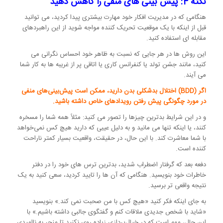
نکته 4: پیش بینی های منفی را کاهش دهید
هنگامی که در مدیریت افکار خود مهارت بیشتری پیدا کردید، می توانید
قبل از اینکه با یک موقعیت تحریک کننده مواجه شوید از این راهبردهای
مقابله ای استفاده کنید.
این روش ها در هر جایی که نسبت به ظاهر خود احساس نگرانی می
کنید، مانند جشن تولد یا کنفرانس کاری یا اتاقی پر از غریبه ها به کار شما
می آیند.
اگر (BDD) اختلال بدشکلی بدن دارید، ممکن است پیش‌بینی‌های منفی
در مورد چگونگی پیش رفتن رویدادهای خاص داشته باشید.
و در این شرایط بدترین چیزها را تصور می کنید: مثلاً همه شما را مسخره
کنند، یا اینکه تنها می مانید و به دلیل عیبی که دارید هیچ کس نمی‌خواهد
با شما معاشرت کند. با این حال، در حقیقت، واقعیت بسیار کمتر ناراحت
کننده است.
دفعه بعد که گرفتار اضطراب شدید، بدترین ترس های خود را در دفتر
خاطرات خود بنویسید. هنگامی که آن ها را تایید کردید، سعی کنید به یک
نتیجه واقعی تر برسید.
به جای اینکه فکر کنید «هیچ کس با من صحبت نمی کند.» بنویسید
«شاید با شخص جدیدی ملاقات کنم و گفتگوی جالبی داشته باشیم.» با
این حال، مهم است که در خیال‌پردازی زیاده روی نکنید تا منجر به ناامیدی