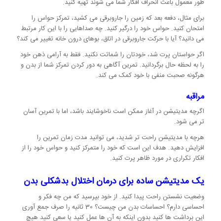
طور معمول باعث انحراف افکار شما می شوند تهیه کنید.
برای مثال، دفعه بعد که زمین را جاروبرقی می کشید، تمرکز حواس را
امتحان کنید. حواس خود را درگیر کنید. چه صداهایی را با این کار مرتبط
می دانید؟ آیا با حرکت جاروبرقی در اتاق، بوهای درون خانه تغییر می کند؟
اگر حواستان پرت شد، خودتان را شماتت نکنید. فقط به آرامی ذهن خود
را به لحظه حال برگردانید. تمرین آگاهی به دور کردن تمرکز شما از بدن و
هرگونه صحبت منفی با خود کمک می کند.
مراقبه
اگرچه مدیتیشن در آغاز ممکن است ناخوشایند باشد، اما با تمرین آسان
تر می شود.
هرچه با مدیتیشن راحت تر شدید، می توانید مدت زمان تمرین را
افزایش دهید. هدف این است که خود را متمرکز کنید و حواس خود را از
افکار تکراری در مورد ظاهر پرت کنید.
یک مدیتیشن ساده برای درمان اختلال بدشکلی بدن
وضعیت نشستن راحت پیدا کنید. از خود بپرسید که من چه فکر و
احساسی دارم؟ احساسات بدن من چیست؟ 30 ثانیه را صرف جمع آوری
این برداشت ها کنید بدون اینکه به آن ها عمل کنید یا سعی کنید هیچ