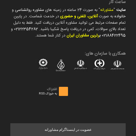
ساعت کار
سایت
"
مشاورانه
" به صورت 24 ساعته در زمینه های
مشاوره روانشناسی
و
خانواده
به صورت
آنلاین، تلفنی و حضوری
در خدمت شماست. در پایین
تمام صفحات مرتبط می توانید مشاوره آنلاین دریافت کنید. فقط به دلیل
تعداد بالای سوالات، کمی در دریافت پاسخ شکیبا باشید.
02122354282
و
02188422495
ب
رترین مشاوران ایران
در کنار شما هستند.
همکاری با سازمان های:
اشتراک
به خوراک RSS
عضویت در اینستاگرام مشاورانه