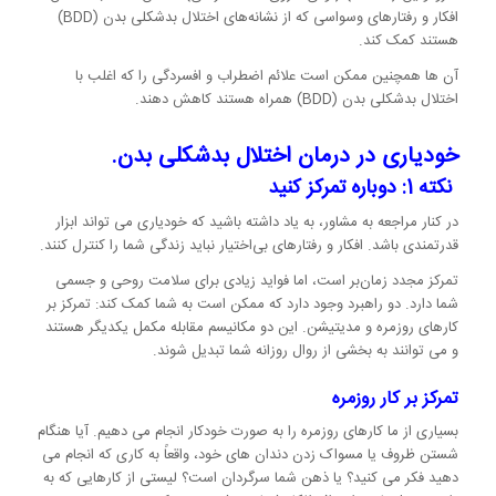
افکار و رفتارهای وسواسی که از نشانه‌های اختلال بدشکلی بدن (BDD)
هستند کمک کند.
آن ها همچنین ممکن است علائم اضطراب و افسردگی را که اغلب با
اختلال بدشکلی بدن (BDD) همراه هستند کاهش دهند.
خودیاری در درمان اختلال بدشکلی بدن.
نکته 1: دوباره تمرکز کنید
در کنار مراجعه به مشاور، به یاد داشته باشید که خودیاری می تواند ابزار
قدرتمندی باشد. افکار و رفتارهای بی‌اختیار نباید زندگی شما را کنترل کنند.
تمرکز مجدد زمان‌بر است، اما فواید زیادی برای سلامت روحی و جسمی
شما دارد. دو راهبرد وجود دارد که ممکن است به شما کمک کند: تمرکز بر
کارهای روزمره و مدیتیشن. این دو مکانیسم مقابله مکمل یکدیگر هستند
و می توانند به بخشی از روال روزانه شما تبدیل شوند.
تمرکز بر کار روزمره
بسیاری از ما کارهای روزمره را به صورت خودکار انجام می دهیم. آیا هنگام
شستن ظروف یا مسواک زدن دندان های خود، واقعاً به کاری که انجام می
دهید فکر می کنید؟ یا ذهن شما سرگردان است؟ لیستی از کارهایی که به