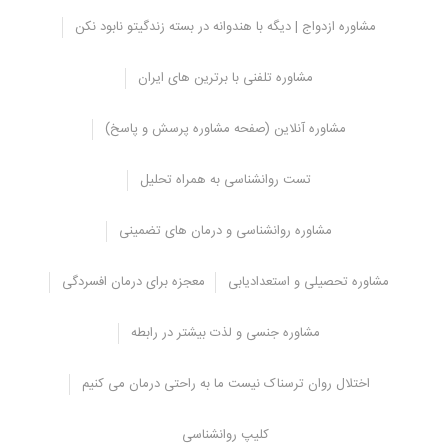
آیا رابطه ای بین BDD و OCD وجود دارد؟
مشاوره ازدواج | دیگه با هندوانه در بسته زندگیتو نابود نکن
بعضی از علائم BDD و OCD با هم همپوشانی دارند.
هر دو معمولاً در
دوران نوجوانی ظاهر می شوند و به صورت رفتارهای تکراری مانند کندن
مشاوره تلفنی با برترین های ایران
پوست و نگاه مداوم در آینه ظاهر می شوند.
اما اختلال خود زشت انگاری بر روی رفتارهای مرتبط با ظاهر متمرکز است،
مشاوره آنلاین (صفحه مشاوره پرسش و پاسخ)
در حالی که افراد مبتلا به OCD می توانند انواع مختلفی از افکار و
رفتارهای وسواسی را بروز دهند.
تست روانشناسی به همراه تحلیل
علاوه بر این، افراد مبتلا به اختلال خود زشت انگاری نسبت به افراد مبتلا
به OCD در درک و تصدیق علائم خود مشکل بیشتری دارند. همچنین
مشاوره روانشناسی و درمان های تضمینی
ممکن است به طور همزمان BDD و OCD داشته باشید، بنابراین تشخیص
دقیق و درمان مناسب مهم است.
مشاوره تحصیلی و استعدادیابی
معجزه برای درمان افسردگی
اختلال بدشکلی بدن، سلامت روان و اختلالات
خوردن
مشاوره جنسی و لذت بیشتر در رابطه
ممکن است در کنار ‌BDD سایر اختلالات روانی نیز وجود داشته باشد،‌ مانند
اضطراب یا افسردگی. رفتارهای تکراری به عنوان مکانیسم های مقابله ای
اختلال روان ترسناک نیست ما به راحتی درمان می کنیم
برای تسکین بخشی به این اضطراب استفاده می شود.
کلیپ روانشناسی
تمرکز مداوم بر روی نواقص می تواند عملکرد روزانه را با ایجاد احساس