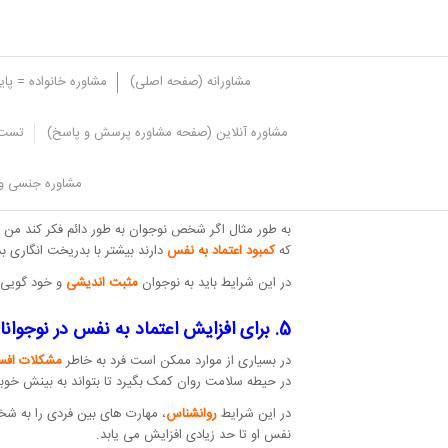
مشاورانه (صفحه اصلی)
مشاوره خانواده = پا
مشاوره آنلاین (صفحه مشاوره پرسش و پاسخ)
تست 
4. افزایش اعتماد به نفس در نوجوانان با خودگویی های مثبت
مشاوره جنسی و 
خودگویی ها و یا گفتار درونی یعنی حرف هایی که شخص
به طور مثال اگر شخص نوجوان به طور دائم فکر کند من 
که
کمبود اعتماد به نفس
دارند بیشتر با بدریخت انگاری ب
در این شرایط باید به نوجوان
مثبت اندیشی
و خود گویی م
5. برای افزایش اعتماد به نفس در نوجوانان می توانید از کمک متخصصان استفاده کنید
در بسیاری از موارد ممکن است فرد به خاطر
مشکلات افس
در حیطه سلامت روان کمک بگیرد تا بتواند به بینش خوب
در این شرایط
روانشناس
، مهارت های بین فردی را به ش
نفس او تا حد زیادی افزایش می یابد.