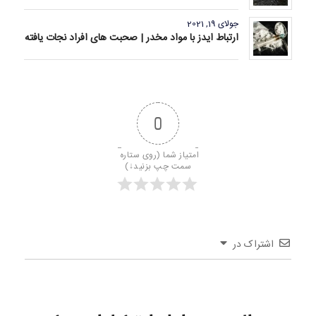
جولای 19, 2021
ارتباط ایدز با مواد مخدر | صحبت های افراد نجات یافته
0
امتیاز شما (روی ستاره 
سمت چپ بزنید↓)
اشتراک در