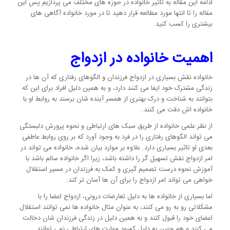
ادامه این مقاله به تاثیر خانواده در حوزه های مختلف می پردازیم پس این
مقاله را تا انتها مورد مطالعه قرار دهید تا در مورد خانواده آگاهی های
بیشتری را کسب کنید.
اهمیت خانواده در ازدواج
خانواده نقش بسیاری در ازدواج فرزندان و الگوهای رفتاری که آن ها در
زندگی مشترک خود ایفا می کنند دارد، و به همین دلیل افراد برای این که
بتوانند به شناخت و درک بهتری از همسر آینده شان برسند به روابط او با
خانواده اش دقت می کنند.
از نظر علمی خانواده از طریق سبک های ارتباطی و نحوه پرورش دلبستگی
می تواند الگوهای رفتاری را در فرد به وجود آورد که بر روی روابط عاطفی
بعدی او تاثیر بسیاری دارد. علاوه بر موارد بیان شده، خانواده می تواند در
امر ازدواج نقش تسهیل گر را داشته باشد، زیرا اگر خانواده سالم باشد با
آموزش نحوه درست تصمیم گیری و کمک به فرزندان در مسیر استقلال
خواهی می تواند امر ازدواج را برای آن ها آسان تر کند.
اما بسیاری از خانواده ها به دلیل تعارضات درونی، ازدواج اعضا را با
مشکلاتی رو به رو می کنند، به عنوان مثال خانواده ها نمی توانند استقلال
اعضای خود را قبول کنند و به همین دلیل در زندگی فرزندان شان دخالت
می کنند و هم چنین به دلیل کمبود مهارت های ارتباطی نمی توانند