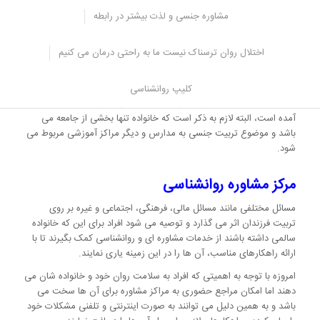
دسته اول نیاز های جنسی و مسائل روانی جنسی در دوران های مختلف
مشاوره جنسی و لذت بیشتر در رابطه
رشد نادیده گرفته شده است و در صورتی که فرزند سوالاتی در این زمینه
می پرسد نه تنها پاسخ مناسبی دریافت نمی کند بلکه مورد پرخاش و
عصبانیت والدینش قرار می گیرد.
اختلال روان ترسناک نیست ما به راحتی درمان می کنیم
در خانواده دسته دوم اطلاعات جنسی خیلی زود و در سنینی که نباید بیان
شود به کودک گفته شود و یا بیشتر از آن چه که باید بداند به او اطلاعات
کلیپ روانشناسی
داده شده است و به همین دلیل اختلالات جنسی برای کودک به وجود
آمده است، البته لازم به ذکر است که خانواده تنها بخشی از جامعه می
باشد و موضوع تربیت جنسی به مدارس و دیگر مراکز آموزشی مربوط می
شود.
مرکز مشاوره روانشناسی
مسائل مختلفی مانند مسائل مالی، فرهنگی، اجتماعی و غیره بر روی
تربیت فرزندان اثر می گذارد و توصیه می شود افراد برای این که خانواده
سالمی داشته باشند از خدمات مشاوره ای و روانشناسی کمک بگیرند تا با
ارائه راهکارهای مناسب، آن ها را در این زمینه یاری نمایند.
امروزه با توجه به اهمیتی که افراد به سلامت روان خود و خانواده شان می
دهند اما امکان مراجع حضوری به مراکز مشاوره برای آن ها سخت می
باشد و به همین دلیل می توانند به صورت اینترنتی و تلفنی مشکلات خود