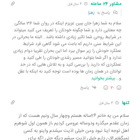
مشاور 24 ساعته
4 سال قبل
پاسخ به
زهرا
سلام به شما زهرا جان ببین عزیزم اینکه در روان شما 36 سالگی
چه معنایی دارد و شما چگونه خودتان را تعریف می کنید میتواند
در شرایط روحی شما تاثیر زیادی داشته باشد . البته ما بحرانی در
این شرایط سنی داریم که باعث می شود گاهی فرد شرایط
عملکرد خودش را زیر سوال ببرد اما این بحران تقریبا دوام زیادی
ندارد و اگر شما بتوانید مسیر رشدی خودتان را طی کنید و
عملکردی که دارید را بررسی کنید و به تلاش هایی که در حد
توانتان در همان زمان ها بوده است توجه کنید نه اینکه با عقل
و
…
بیشتر بخوانید
-2
پاسخ
تنها
4 سال قبل
سلام من یه خانم 26ساله هستم وچهار سال ونیم هست که از
زمان عقدم میگذره ودوساله عروسی کردیم ،از همون اول شوهرم
اهل توجه اینا نبود ومن خیلی اذیت میشدم واینو به کسی
نمیگفتم.الان دارم خیلی اذیت میشم دیگه حتی اگه برای