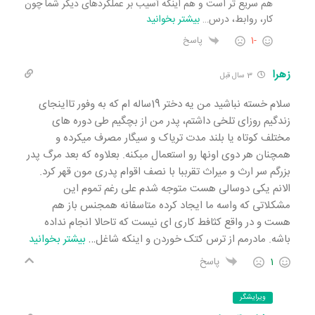
هم سریع تر است و هم اینکه آسیب بر عملکردهای دیگر شما چون
کار، روابط، درس
…
بیشتر بخوانید
-1
پاسخ
زهرا
3 سال قبل
سلام خسته نباشید من یه دختر 19ساله ام که به وفور تااینجای
زندگیم روزای تلخی داشتم، پدر من از بچگیم طی دوره های
مختلف کوتاه یا بلند مدت تریاک و سیگار مصرف میکرده و
همچنان هر دوی اونها رو استعمال مبکنه. بعلاوه که بعد مرگ پدر
بزرگم سر ارث و میراث تقرببا با نصف اقوام پدری مون قهر کرد.
الانم یکی دوسالی هست متوجه شدم علی رغم تموم این
مشکلاتی که واسه ما ایجاد کرده متاسفانه همجنس باز هم
هست و در واقع کثافط کاری ای نیست که تاحالا انجام نداده
باشه. مادرمم از ترس کتک خوردن و اینکه شاغل
…
بیشتر بخوانید
1
پاسخ
ویرایشگر