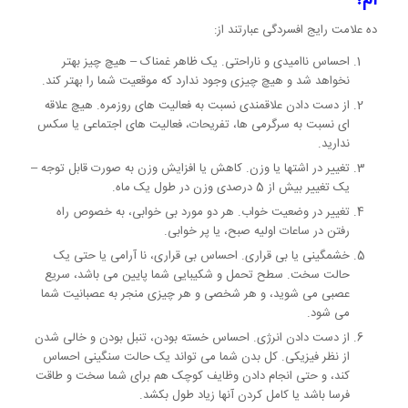
ام؟
ده علامت رایج افسردگی عبارتند از:
احساس ناامیدی و ناراحتی. یک ظاهر غمناک – هیچ چیز بهتر
نخواهد شد و هیچ چیزی وجود ندارد که موقعیت شما را بهتر کند.
از دست دادن علاقمندی نسبت به فعالیت های روزمره. هیچ علاقه
ای نسبت به سرگرمی ها، تفریحات، فعالیت های اجتماعی یا سکس
ندارید.
تغییر در اشتها یا وزن. کاهش یا افزایش وزن به صورت قابل توجه –
یک تغییر بیش از 5 درصدی وزن در طول یک ماه.
تغییر در وضعیت خواب. هر دو مورد بی خوابی، به خصوص راه
رفتن در ساعات اولیه صبح، یا پر خوابی.
خشمگینی یا بی قراری. احساس بی قراری، نا آرامی یا حتی یک
حالت سخت. سطح تحمل و شکیبایی شما پایین می باشد، سریع
عصبی می شوید، و هر شخصی و هر چیزی منجر به عصبانیت شما
می شود.
از دست دادن انرژی. احساس خسته بودن، تنبل بودن و خالی شدن
از نظر فیزیکی. کل بدن شما می تواند یک حالت سنگینی احساس
کند، و حتی انجام دادن وظایف کوچک هم برای شما سخت و طاقت
فرسا باشد یا کامل کردن آنها زیاد طول بکشد.