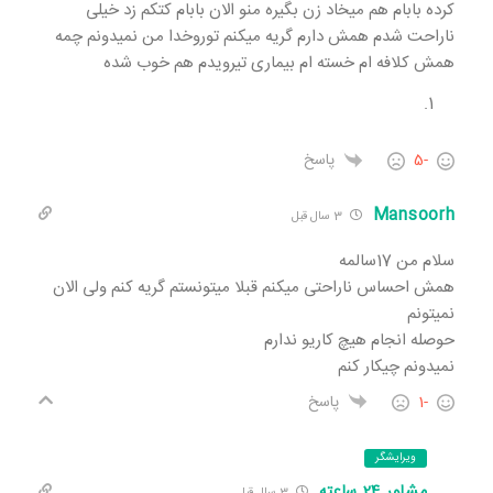
کرده بابام هم میخاد زن بگیره منو الان بابام کتکم زد خیلی
ناراحت شدم همش دارم گریه میکنم توروخدا من نمیدونم چمه
همش کلافه ام خسته ام بیماری تیرویدم هم خوب شده
-5
پاسخ
Mansoorh
3 سال قبل
سلام من 17سالمه
همش احساس ناراحتی میکنم قبلا میتونستم گریه کنم ولی الان
نمیتونم
حوصله انجام هیچ کاریو ندارم
نمیدونم چیکار کنم
-1
پاسخ
ویرایشگر
مشاور 24 ساعته