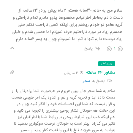
سلام من یه خانم ۳۰ساله هستم ۳ماه پیش برادر ۲۳سالمه از
دست دادم بخاطر اطرافیانم مخصوصا پدرو مادرم تمام ناراحتی و
گریه هامو تو خودم ریختم برای اینکه کسی ناراحت نکنم حتی
همسرم زیاد در مورد ناراحتیم حرف نمیزنم اما عصبی شدم و خیلی
زیاد دوست دارم تنها باشم اما نمیتونم چون یه پسر ۲ساله دارم
1
پاسخ
ویرایشگر
مشاور 24 ساعته
4 سال قبل
پاسخ به
سحر
سلام به شما سحر جان ببین عزیزم در هرصورت شما برادرتان را از
دست داده اید و تجربه گریه و غم و اندوه یک امر طبیعی هست
و قرار نیست که شما این احساسات خود را انکار کنید چون در
این حالت هم خودتان فشار روحی بیشتری را تجربه می کنید و
هم اینکه خب این شرایط روحی بر روابط شما با اطرافیان نیز
تاثیر می گذراد. بهتر است به خودتان فرصت سوگواری بدهید تا
بتوانید به مرور هرچند تلخ با این واقعیت کنار بیاید و مسیر