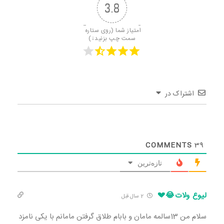
3.8
امتیاز شما (روی ستاره 
سمت چپ بزنید↓)
اشتراک در
COMMENTS
39
تازه‌ترین
لیوع ولات😂💔
2 سال قبل
سلام من 13سالمه مامان و بابام طلاق گرفتن مامانم با یکی نامزد