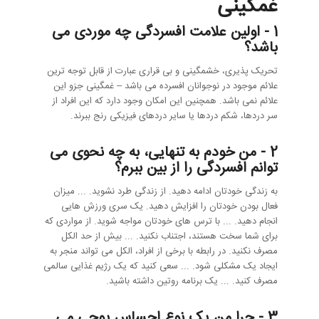
غمگینی
1 - اولین علامت افسردگی چه موردی می
باشد؟
تحریک پذیری، خشمگینی و بی قراری عبارت از قابل توجه ترین
علائم موجود در نوجوانان افسرده می باشد – غمگینی جزو این
علائم نمی باشد. همچنین این امکان وجود دارد که این افراد از
سر دردها، شکم دردها یا سایر دردهای فیزیکی رنج ببرند.
2 - من خودم به تنهایی، به چه نحوی می
توانم افسردگی را از بین ببرم؟
به زندگی خودتان ادامه دهید. از زندگی طرد نشوید. ... میزان
فعال بودن خودتان را افزایش دهید. یک سری ورزش هایی
انجام دهید. ... با ترس های خودتان مواجه شوید. از مواردی که
برای شما سخت هستند، اجتناب نکنید. ... بیش از حد الکل
مصرف نکنید. در رابطه با برخی از افراد، الکل می تواند منجر به
ایجاد یک مشکلی شود. ... سعی کنید که یک رژیم غذایی سالمی
مصرف کنید. ... یک برنامه روتین داشته باشید.
3 - چرا من یک نوع احساس پوچی می